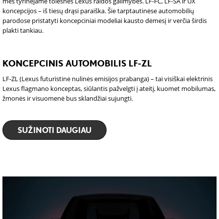
mes tyrinėjame tolesnes Lexus raidos galimybes. LF-FC, LF-SA ir UX
koncepcijos – iš tiesų drąsi paraiška. Šie tarptautinėse automobilių
parodose pristatyti koncepciniai modeliai kausto dėmesį ir verčia širdis
plakti tankiau.
KONCEPCINIS AUTOMOBILIS LF-ZL
LF-ZL (Lexus futuristinė nulinės emisijos prabanga) – tai visiškai elektrinis
Lexus flagmano konceptas, siūlantis pažvelgti į ateitį, kuomet mobilumas,
žmonės ir visuomenė bus sklandžiai sujungti.
SUŽINOTI DAUGIAU