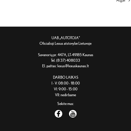
UAB „AUTOTOJA“
Oficialioji Lexus atstovybė Lietuvoje
Savanorių pr. 447A, LT-49185 Kaunas
Tel. (8 37) 408033
El. paštas:
lexus@lexuskaunas.lt
DARBO LAIKAS
I - V: 08:00 - 18:00
VI: 9:00 - 15:00
VII: nedirbame
Sekite mus: