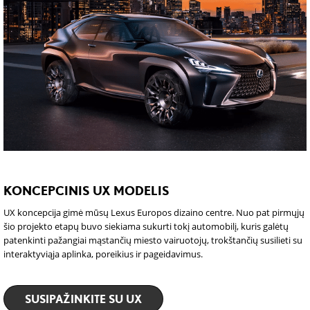
KONCEPCINIS UX MODELIS
UX koncepcija gimė mūsų Lexus Europos dizaino centre. Nuo pat pirmųjų
šio projekto etapų buvo siekiama sukurti tokį automobilį, kuris galėtų
patenkinti pažangiai mąstančių miesto vairuotojų, trokštančių susilieti su
interaktyviąja aplinka, poreikius ir pageidavimus.
SUSIPAŽINKITE SU UX