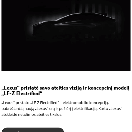
„Lexus“ pristatė savo ateities viziją ir koncepcinį modelį
„LF-Z Electrified“
„Lexus“ pristato „LF-Z Electrified“ – elektromobilio koncepciją,
pabrėžiančią naują „Lexus“ erą ir požiūrį į elektrifikaciją. Kartu „Lexus“
atskleidė netolimos ateities tikslus.