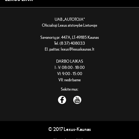
UAB „AUTOTOJA“
Oficialioji Lexus atstovybė Lietuvoje
Savanorių pr. 447A, LT-49185 Kaunas
Tel. (8 37) 408033
El. paštas:
lexus@lexuskaunas.lt
DARBO LAIKAS
I - V: 08:00 - 18:00
VI: 9:00 - 15:00
VII: nedirbame
Sekite mus:
© 2017 Lexus-Kaunas