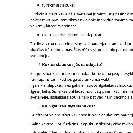
funkciniai slapukai
Funkciniai slapukai leidžia svetainei įsiminti jūsų pasirink
pakeitimus, pvz., tam tikro tinklalapio individualizavimą, ta
veiksmų kitose svetainėse.
tiksliniai arba reklaminiai slapukai
Tiksliniai arba reklaminiai slapukai naudojami tam, kad j
skaičius būtų ribojamas. Šios rūšies slapukai taip pat naud
svetainėje.
Kokius slapukus Jūs naudojate?
Sesijos slapukai: tai laikini slapukai, kurie būna jūsų nar
funkcijoms tam, kad jos galėtų tinkamai veikti.
Ilgalaikiai slapukai: mes galime naudoti ilgalaikius slapuku
ilgesnį laiką. Šis laikas priklauso nuo Jūsų pasirinktų inter
svetainėje. Ilgalaikiai slapukai taip pat vadinami sekimo sl
Kaip galiu valdyti slapukus?
Griežtai privalomi slapukai ir analitiniai slapukai yra naudo
Galite kontroliuoti funkcinių slapukų ir tikslinių arba re
Atkreipkite dėmesį, kad trindami slapukus arba išjungdami 