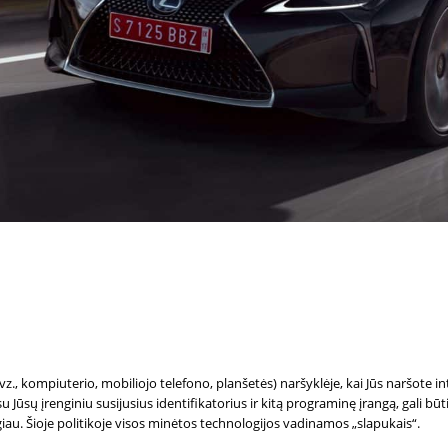
pvz., kompiuterio, mobiliojo telefono, planšetės) naršyklėje, kai Jūs naršote i
 Jūsų įrenginiu susijusius identifikatorius ir kitą programinę įrangą, gali b
giau. Šioje politikoje visos minėtos technologijos vadinamos „slapukais“.