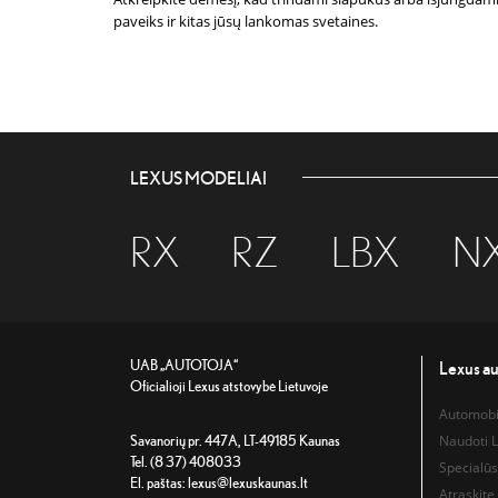
paveiks ir kitas jūsų lankomas svetaines.
LEXUS MODELIAI
RX
RZ
LBX
N
UAB „AUTOTOJA“
Lexus au
Oficialioji Lexus atstovybė Lietuvoje
Automobil
Naudoti L
Savanorių pr. 447A, LT-49185 Kaunas
Tel. (8 37) 408033
Specialūs
El. paštas:
lexus@lexuskaunas.lt
Atraskite