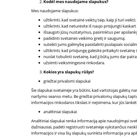
Kodėl mes naudojame slapukus?
Mes naudojame slapukus:
užtikrinti, kad svetainė veiktų taip, kaip ji turi veikti;
užtikrinti, kad neturėsite iš naujo prisijungti kaskart
išsaugoti jūsų nustatymus, pasirinktus per apsilanky
padidinti svetainės veikimo greitį ir saugumą;
suteikti jums galimybę pasidalinti puslapiais sociali
užtikrinti, kad prisijungę galėsite pritaikyti svetain
nuolat tobulinti svetainę, kad jį būtų jums dar patr
užsiimti veiksmingesne rinkodara.
Kokios yra slapukų rūšys?
griežtai privalomi slapukai
Šie slapukai svetainėje yra būtini, kad vartotojas galėtų na
naršymo seanso metu. Be griežtai privalomų slapukų taptų n
informacijos rinkodaros tikslais ir neįsimena, kur jūs lankėt
analitiniai slapukai
Analitiniai slapukai renka informaciją apie naudojimąsi sve
dažniausiai, padėti registruoti svetainėje vykstančius nes
informacijos ir visa šių slapukų surinkta informacija yra ap