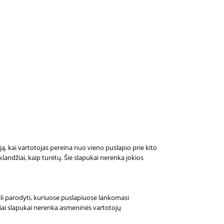
iją, kai vartotojas pereina nuo vieno puslapio prie kito
andžiai, kaip turėtų. Šie slapukai nerenka jokios
gali parodyti, kuriuose puslapiuose lankomasi
niai slapukai nerenka asmeninės vartotojų