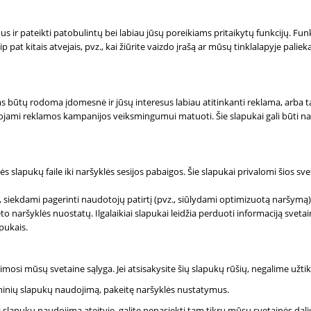
imus ir pateikti patobulintų bei labiau jūsų poreikiams pritaikytų funkcijų. Fu
ip pat kitais atvejais, pvz., kai žiūrite vaizdo įrašą ar mūsų tinklalapyje pal
ums būtų rodoma įdomesnė ir jūsų interesus labiau atitinkanti reklama, arba
ojami reklamos kampanijos veiksmingumui matuoti. Šie slapukai gali būti naud
šyklės slapukų faile iki naršyklės sesijos pabaigos. Šie slapukai privalomi ši
s, siekdami pagerinti naudotojų patirtį (pvz., siūlydami optimizuotą naršymą). 
neto naršyklės nuostatų. Ilgalaikiai slapukai leidžia perduoti informaciją sveta
apukais.
jimosi mūsų svetaine sąlyga. Jei atsisakysite šių slapukų rūšių, negalime užtikr
klaminių slapukų naudojimą, pakeitę naršyklės nustatymus.
slapukų naudojimą ateityje, galite nepasiekti tam tikrų mūsų svetainės dalių 