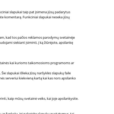
nkciniai slapukai taip pat įsimena jūsų padarytus
iekate komentarą. Funkciniai slapukai neseka jūsų
 tam, kad tos pačios reklamos parodymų svetainėje
ojami siekiant įsiminti, į ką žiūrėjote, apsilankę
os svetainės kai kurioms taikomosioms programoms ar
Šie slapukai išlieka Jūsų naršyklės slapukų faile
inės serveriui kiekvieną kartą kai kas nors apsilanko
inti, kaip mūsų svetainė veiks, kai joje apsilankysite.
ar funkcijų. Jei pakeisite slapukų nustatymus, tai