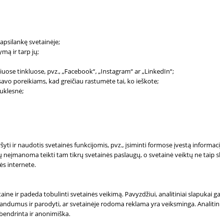
 apsilankę svetainėje;
mą ir tarp jų;
niuose tinkluose, pvz., „Facebook“, „Instagram“ ar „LinkedIn“;
ę savo poreikiams, kad greičiau rastumėte tai, ko ieškote;
auklesnė;
ršyti ir naudotis svetainės funkcijomis, pvz., įsiminti formose įvestą informac
eįmanoma teikti tam tikrų svetainės paslaugų, o svetainė veiktų ne taip skl
ės internete.
taine ir padeda tobulinti svetainės veikimą. Pavyzdžiui, analitiniai slapukai 
klandumus ir parodyti, ar svetainėje rodoma reklama yra veiksminga. Analiti
ibendrinta ir anonimiška.