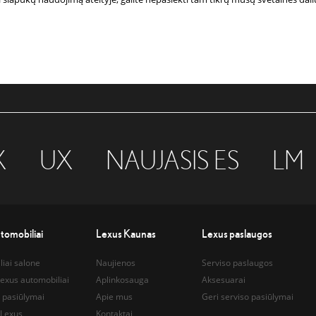
X
UX
NAUJASIS ES
LM
tomobiliai
Lexus Kaunas
Lexus paslaugos
iai salone
Naujienos
Serviso paslaugos
exus automobiliai
Aplinkosauga
Aksesuarai
 pasiūlymai
Apie mus
Geri serviso pasiūlymai
 Lexus
Kontaktai