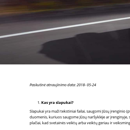
Paskutinė atnaujinimo data: 2018- 05-24
Kas yra slapukai?
Slapukai yra maži tekstiniai failai, saugomi Jūsų įrenginio (
duomenis, kuriuos saugome Jūsų naršyklėje ar įrenginyje, su
plačiai, kad svetainės veiktų arba veiktų geriau ir veiksmin