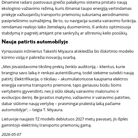
Dinaminė radaro pastovaus greičio palaikymo sistema pristato naują
ekologinio važiavimo režimą, kuris išmaniai taupo energiją vertindamas
priekyje važiuojančių transporto priemonių sukuriamą aerodinaminio
pasipriešinimo sumažėjimą. Be to, su navigacija susieta vairavimo funkcija,
remdamasi realiojo laiko žemėlapių duomenimis, iš anksto optimizuoja
stabdymą ir pagreitį artėjant prie sankryžų ar aštresnių kelio posūkių.
Nauja patirtis automobilyje
Vyriausiasis inžinierius Takeshi Miyaura atskleidžia šio išskirtinio modelio
kūrimo viziją ir pabrėžia inovacijų svarbą.
„Mes įsivaizdavome tikslinę prekių ženklo auditoriją – klientus, kurie
brangina savo laiką ir renkasi autentiškumą, todėl siekėme suteikti naują
patirtį. Elektrifikacija, o tiksliau – akumuliatoriuose kaupiama elektros
energija varoma transporto priemonė, tapo geriausiu būdu šioms
vertybėms įgyvendinti, nes ji siūlo idealų vairavimo malonumo ir
evoliucijos derinį. Be įprastos matymo, važiavimo ir vairavimo patirties,
dabar siūlome naują vertybę – prasmingai praleistą laiką pačiame
automobilyje“, – teigia T. Miyaura.
Lietuvoje naujasis TZ modelis debiutuos 2027 metų pavasarį, jis išplės
gamintojo elektrinių transporto priemonių gamą.
2026-05-07