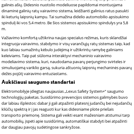
galinės ašių. Didesnio nuotolio modeliuose papildomai montuojama
dinaminė galinių ratų vairavimo sistema, leidžianti galinius ratus pasukti
iki keturių laipsnių kampu. Tai sumažina didelio automobilio apsisukimo
spindulį iki vos 5,4 metro. Be šios sistemos apsisukimo spindulys yra 5,8
m.
Važiavimo komfortą užtikrina naujas specialus režimas, kuris sklandžiai
integruoja vairavimo, stabdymo ir visų varančiųjų ratų sistemas taip, kad
kuo labiau sumažintų kėbulo judėjimą ir užtikrintų ramybę galiniams
keleiviams. Taip pat siūloma interaktyvi mechaninio vairavimo
modeliavimo sistema, kuri, naudodama pavarų perjungimo svirteles ir
simuliuojamą variklio garsą, sukuria aštuonių laipsnių mechaninės pavarų
dėžės pojūtį vairavimo entuziastams.
Aukščiausi saugumo standartai
Elektromobilyje įdiegtas naujausias „Lexus Safety System+“ saugumo
technologijų paketas. Susidūrimo prevencijos sistemos galimybės buvo
dar labiau išplėstos: dabar ji gali atpažinti platesnį judančių bei nejudančių
kliūčių spektrą ir į jas reaguoti kur kas didesniame plote priešais
transporto priemonę. Sistema gali veikti esant mažesniam atstumui tarp
automobilių, įspėti apie susidūrimą, automatiškai stabdyti bei atpažinti
dar daugiau pavojų sudėtingose sankryžose.