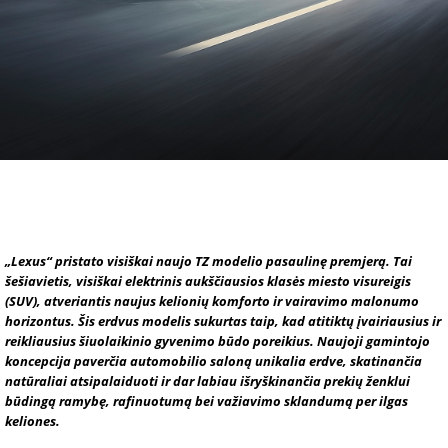
„Lexus“ pristato visiškai naujo TZ modelio pasaulinę premjerą. Tai
šešiavietis, visiškai elektrinis aukščiausios klasės miesto visureigis
(SUV), atveriantis naujus kelionių komforto ir vairavimo malonumo
horizontus. Šis erdvus modelis sukurtas taip, kad atitiktų įvairiausius ir
reikliausius šiuolaikinio gyvenimo būdo poreikius. Naujoji gamintojo
koncepcija paverčia automobilio saloną unikalia erdve, skatinančia
natūraliai atsipalaiduoti ir dar labiau išryškinančia prekių ženklui
būdingą ramybę, rafinuotumą bei važiavimo sklandumą per ilgas
keliones.