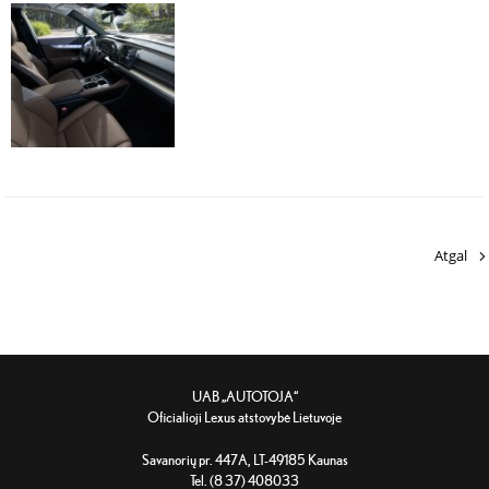
Atgal
UAB „AUTOTOJA“
Oficialioji Lexus atstovybė Lietuvoje
Savanorių pr. 447A, LT-49185 Kaunas
Tel. (8 37) 408033