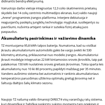
didinantis bendrą efektyvumą.
Vairuotojo darbo vietoje integruotas 12,3 colio skaitmeninis prietaisų
skydelis bei 14 colių centrinis multimedijos ekranas, kurį valdo naujoji
„Arene“ programinės įrangos platforma. Interjere debiutuoja ir
reaguojančių paslėptų jungiklių technologija: mygtukai, susiliejantys su
paviršiumi, nušvinta artėjant rankai ir suteikia fizinį atsaką juos
paspaudus.
Akumuliatorių pasirinkimas ir važiavimo dinamika
TZ montuojama 95,8 kWh talpos baterija. Numatoma, kad su visiškai
įkrautu akumuliatoriumi automobilis galės be vargo įveikti iki 530
kilometrų atstumą, priklausomai nuo modelio įrangos. Akumuliatoriui
įkrauti modelyje integruotas 22 kW kintamosios srovės įkroviklis, taip pat
palaikomas 150 kW nuolatinės srovės greitasis įkrovimas. Tokia sparta leis
akumuliatorių nuo 10 iki 80 procentų papildyti maždaug per 35 minutes.
Vandens aušinimo sistema bei automatinis ir rankinis akumuliatoriaus
temperatūros paruošimas užtikrina optimalų greitąjį įkrovimą net ir
šaltuoju Baltijos šalių klimato sezonu.
Naujojo TZ našumą valdo išmanioji DIRECT4 visų varančiųjų ratų sistema,
kuri dinamiškai ir žaibiškai paskirsto sukimo momentą tarp priekinės ir