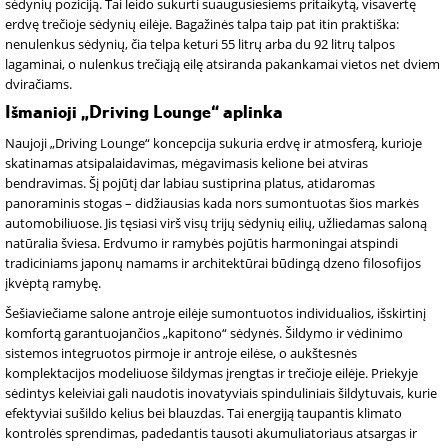
sėdynių poziciją. Tai leido sukurti suaugusiesiems pritaikytą, visavertę
erdvę trečioje sėdynių eilėje. Bagažinės talpa taip pat itin praktiška:
nenulenkus sėdynių, čia telpa keturi 55 litrų arba du 92 litrų talpos
lagaminai, o nulenkus trečiąją eilę atsiranda pakankamai vietos net dviem
dviračiams.
Išmanioji „Driving Lounge“ aplinka
Naujoji „Driving Lounge“ koncepcija sukuria erdvę ir atmosferą, kurioje
skatinamas atsipalaidavimas, mėgavimasis kelione bei atviras
bendravimas. Šį pojūtį dar labiau sustiprina platus, atidaromas
panoraminis stogas – didžiausias kada nors sumontuotas šios markės
automobiliuose. Jis tęsiasi virš visų trijų sėdynių eilių, užliedamas saloną
natūralia šviesa. Erdvumo ir ramybės pojūtis harmoningai atspindi
tradiciniams japonų namams ir architektūrai būdingą dzeno filosofijos
įkvėptą ramybę.
Šešiaviečiame salone antroje eilėje sumontuotos individualios, išskirtinį
komfortą garantuojančios „kapitono“ sėdynės. Šildymo ir vėdinimo
sistemos integruotos pirmoje ir antroje eilėse, o aukštesnės
komplektacijos modeliuose šildymas įrengtas ir trečioje eilėje. Priekyje
sėdintys keleiviai gali naudotis inovatyviais spinduliniais šildytuvais, kurie
efektyviai sušildo kelius bei blauzdas. Tai energiją taupantis klimato
kontrolės sprendimas, padedantis tausoti akumuliatoriaus atsargas ir