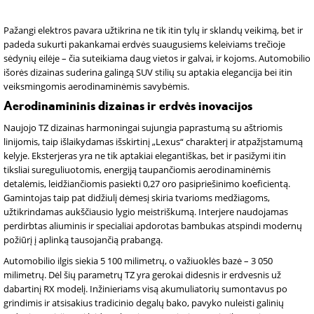
Pažangi elektros pavara užtikrina ne tik itin tylų ir sklandų veikimą, bet ir
padeda sukurti pakankamai erdvės suaugusiems keleiviams trečioje
sėdynių eilėje – čia suteikiama daug vietos ir galvai, ir kojoms. Automobilio
išorės dizainas suderina galingą SUV stilių su aptakia elegancija bei itin
veiksmingomis aerodinaminėmis savybėmis.
Aerodinamininis dizainas ir erdvės inovacijos
Naujojo TZ dizainas harmoningai sujungia paprastumą su aštriomis
linijomis, taip išlaikydamas išskirtinį „Lexus“ charakterį ir atpažįstamumą
kelyje. Eksterjeras yra ne tik aptakiai elegantiškas, bet ir pasižymi itin
tiksliai sureguliuotomis, energiją taupančiomis aerodinaminėmis
detalėmis, leidžiančiomis pasiekti 0,27 oro pasipriešinimo koeficientą.
Gamintojas taip pat didžiulį dėmesį skiria tvarioms medžiagoms,
užtikrindamas aukščiausio lygio meistriškumą. Interjere naudojamas
perdirbtas aliuminis ir specialiai apdorotas bambukas atspindi modernų
požiūrį į aplinką tausojančią prabangą.
Automobilio ilgis siekia 5 100 milimetrų, o važiuoklės bazė – 3 050
milimetrų. Dėl šių parametrų TZ yra gerokai didesnis ir erdvesnis už
dabartinį RX modelį. Inžinieriams visą akumuliatorių sumontavus po
grindimis ir atsisakius tradicinio degalų bako, pavyko nuleisti galinių