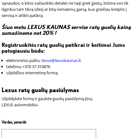
sąnaudos, o kitos važiuoklės detalės ne taip greit gestų, būtina vos tik
išgirdus tam tikrą ūžesį ar kitą nemalonų garsą, kuo greičiau kreiptis į
servisą ir atlikti patikrą.
Šiuo metu LEXUS KAUNAS servise ratų guolių kainą
sumažinome net 20% !
Registruokitės ratų guolių patikrai ir keitimui Jums
patogiausiu būdu:
elektroniniu paštu:
lexus@lexuskaunas.lt
telefonu +370 37 310876
užpildžius internetinę formą.
Lexus ratų guolių pasiūlymas
Užpildykite formą ir gaukite guolių pasiūlymą Jūsų
LEXUS automobiliui.
Vardas, pavardė