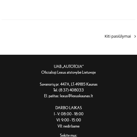
Kiti pasiūlymai
UAB „AUTOTOJA“
Oficialioji Lexus atstovybė Lietuvoje
Savanorių pr. 447A, LT-49185 Kaunas
Tel. (8 37) 408033
El. paštas:
lexus@lexuskaunas.lt
DARBO LAIKAS
I - V: 08:00 - 18:00
VI: 9:00 - 15:00
VII: nedirbame
Sekite mus: