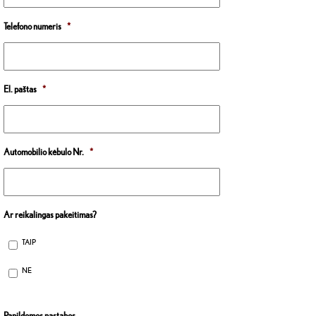
Telefono numeris
*
El. paštas
*
Automobilio kėbulo Nr.
*
Ar reikalingas pakeitimas?
TAIP
NE