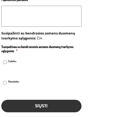
Papildomos pastabos
Susipažinti su bendrosios asmens duomenų
tvarkymo sąlygomis:
ČIA
Susipažinau su bendrosiomis asmens duomenų tvarkymo
sąlygomis
*
Sutinku
Nesutinku