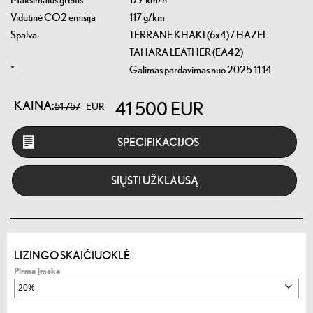
Maksimalus greitis
177 km/h
Vidutinė CO2 emisija
117 g/km
Spalva
TERRANE KHAKI (6x4) / HAZEL
TAHARA LEATHER (EA42)
*
Galimas pardavimas nuo 2025 11 14
KAINA:
41 500
EUR
51 757
EUR
SPECIFIKACIJOS
SIŲSTI UŽKLAUSĄ
LIZINGO SKAIČIUOKLĖ
Pirma įmoka