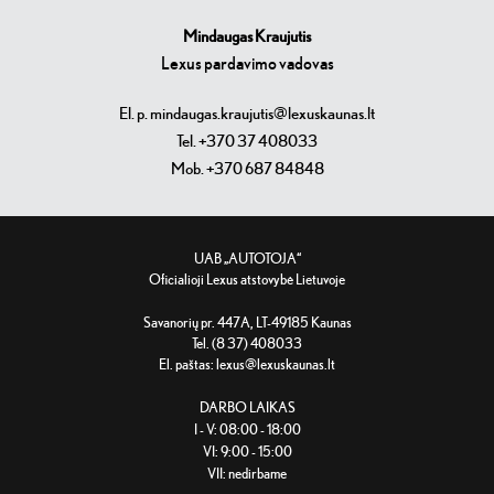
Mindaugas Kraujutis
Lexus pardavimo vadovas
El. p. mindaugas.kraujutis@lexuskaunas.lt
Tel. +370 37 408033
Mob. +370 687 84848
UAB „AUTOTOJA“
Oficialioji Lexus atstovybė Lietuvoje
Savanorių pr. 447A, LT-49185 Kaunas
Tel. (8 37) 408033
El. paštas:
lexus@lexuskaunas.lt
DARBO LAIKAS
I - V: 08:00 - 18:00
VI: 9:00 - 15:00
VII: nedirbame