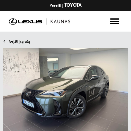
TOYOTA
Pereiti į
Grįžti į sąrašą