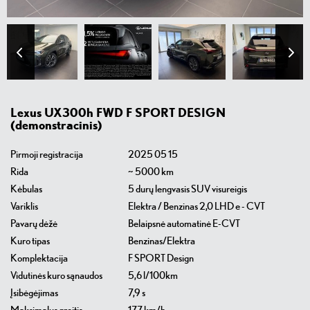
Previous
Next
Lexus UX300h FWD F SPORT DESIGN
(demonstracinis)
Pirmoji registracija
2025 05 15
Rida
~ 5000 km
Kėbulas
5 durų lengvasis SUV visureigis
Variklis
Elektra / Benzinas 2,0 LHD e - CVT
Pavarų dėžė
Belaipsnė automatinė E-CVT
Kuro tipas
Benzinas/Elektra
Komplektacija
F SPORT Design
Vidutinės kuro sąnaudos
5,6 l/100km
Įsibėgėjimas
7,9 s