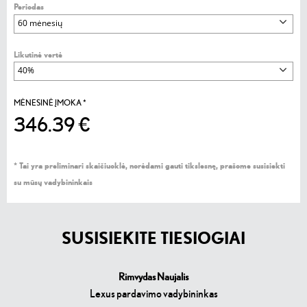
Periodas
Likutinė vertė
MĖNESINĖ ĮMOKA
*
346.39 €
*
Tai yra preliminari skaičiuoklė, norėdami gauti tikslesnę, prašome susisiekti
su mūsų vadybininkais
SUSISIEKITE TIESIOGIAI
Rimvydas Naujalis
Lexus pardavimo vadybininkas