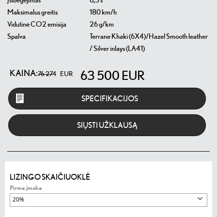
Įsibėgėjimas
6,3 s
Maksimalus greitis
180 km/h
Vidutinė CO2 emisija
26 g/km
Spalva
Terrane Khaki (6X4)/Hazel Smooth leather
/ Silver inlays (LA41)
KAINA:
63 500
EUR
76 274
EUR
SPECIFIKACIJOS
SIŲSTI UŽKLAUSĄ
LIZINGO SKAIČIUOKLĖ
Pirma įmoka