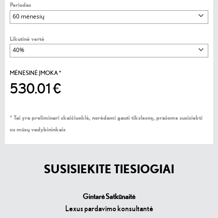
Periodas
Likutinė vertė
MĖNESINĖ ĮMOKA
*
530.01 €
*
Tai yra preliminari skaičiuoklė, norėdami gauti tikslesnę, prašome susisiekti
su mūsų vadybininkais
SUSISIEKITE TIESIOGIAI
Gintarė Satkūnaitė
Lexus pardavimo konsultantė