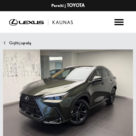
TOYOTA
Pereiti į
Grįžti į sąrašą