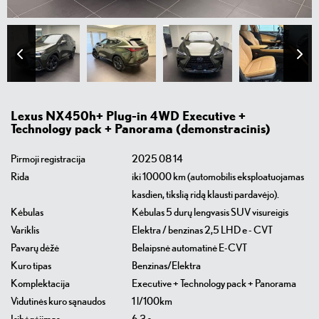
Previous
Next
Lexus NX450h+ Plug-in 4WD Executive +
Technology pack + Panorama (demonstracinis)
Pirmoji registracija
2025 08 14
Rida
iki 10000 km (automobilis eksploatuojamas
kasdien, tikslią ridą klausti pardavėjo).
Kėbulas
Kėbulas 5 durų lengvasis SUV visureigis
Variklis
Elektra / benzinas 2,5 LHD e - CVT
Pavarų dėžė
Belaipsnė automatinė E-CVT
Kuro tipas
Benzinas/Elektra
Komplektacija
Executive + Technology pack + Panorama
Vidutinės kuro sąnaudos
1 l/100km