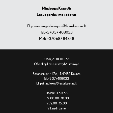
Mindaugas Kraujutis
Lexus pardavimo vadovas
El. p. mindaugas.kraujutis@lexuskaunas.lt
Tel. +370 37 408033
Mob. +370 687 84848
UAB „AUTOTOJA“
Oficialioji Lexus atstovybė Lietuvoje
Savanorių pr. 447A, LT-49185 Kaunas
Tel. (8 37) 408033
El. paštas:
lexus@lexuskaunas.lt
DARBO LAIKAS
I - V: 08:00 - 18:00
VI: 9:00 - 15:00
VII: nedirbame