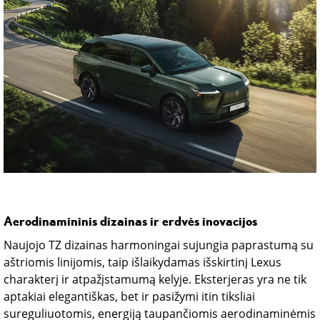
Aerodinamininis dizainas ir erdvės inovacijos
Naujojo TZ dizainas harmoningai sujungia paprastumą su
aštriomis linijomis, taip išlaikydamas išskirtinį Lexus
charakterį ir atpažįstamumą kelyje. Eksterjeras yra ne tik
aptakiai elegantiškas, bet ir pasižymi itin tiksliai
sureguliuotomis, energiją taupančiomis aerodinaminėmis