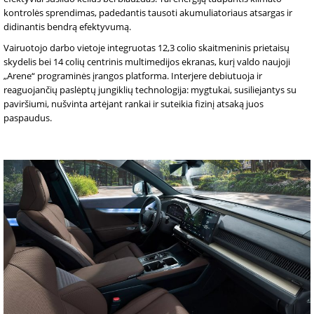
kontrolės sprendimas, padedantis tausoti akumuliatoriaus atsargas ir
didinantis bendrą efektyvumą.
Vairuotojo darbo vietoje integruotas 12,3 colio skaitmeninis prietaisų
skydelis bei 14 colių centrinis multimedijos ekranas, kurį valdo naujoji
„Arene“ programinės įrangos platforma. Interjere debiutuoja ir
reaguojančių paslėptų jungiklių technologija: mygtukai, susiliejantys su
paviršiumi, nušvinta artėjant rankai ir suteikia fizinį atsaką juos
paspaudus.