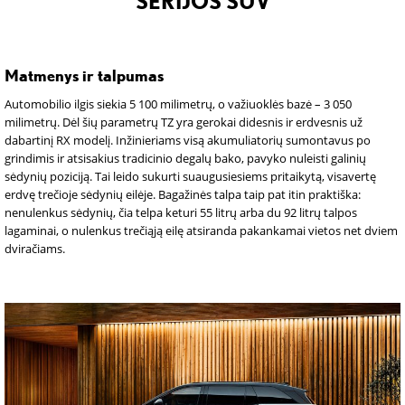
SERIJOS SUV
Matmenys ir talpumas
Automobilio ilgis siekia 5 100 milimetrų, o važiuoklės bazė – 3 050
milimetrų. Dėl šių parametrų TZ yra gerokai didesnis ir erdvesnis už
dabartinį RX modelį. Inžinieriams visą akumuliatorių sumontavus po
grindimis ir atsisakius tradicinio degalų bako, pavyko nuleisti galinių
sėdynių poziciją. Tai leido sukurti suaugusiesiems pritaikytą, visavertę
erdvę trečioje sėdynių eilėje. Bagažinės talpa taip pat itin praktiška:
nenulenkus sėdynių, čia telpa keturi 55 litrų arba du 92 litrų talpos
lagaminai, o nulenkus trečiąją eilę atsiranda pakankamai vietos net dviem
dviračiams.