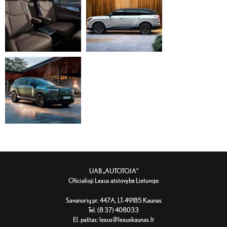
UAB „AUTOTOJA“
Oficialioji Lexus atstovybė Lietuvoje
Savanorių pr. 447A, LT-49185 Kaunas
Tel. (8 37) 408033
El. paštas:
lexus@lexuskaunas.lt