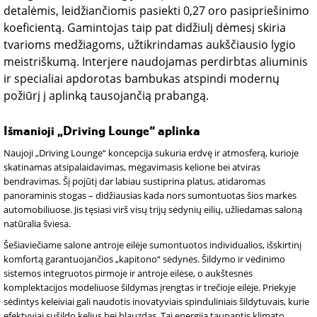
detalėmis, leidžiančiomis pasiekti 0,27 oro pasipriešinimo
koeficientą. Gamintojas taip pat didžiulį dėmesį skiria
tvarioms medžiagoms, užtikrindamas aukščiausio lygio
meistriškumą. Interjere naudojamas perdirbtas aliuminis
ir specialiai apdorotas bambukas atspindi modernų
požiūrį į aplinką tausojančią prabangą.
Išmanioji „Driving Lounge“ aplinka
Naujoji „Driving Lounge“ koncepcija sukuria erdvę ir atmosferą, kurioje
skatinamas atsipalaidavimas, mėgavimasis kelione bei atviras
bendravimas. Šį pojūtį dar labiau sustiprina platus, atidaromas
panoraminis stogas – didžiausias kada nors sumontuotas šios markės
automobiliuose. Jis tęsiasi virš visų trijų sėdynių eilių, užliedamas saloną
natūralia šviesa.
Šešiaviečiame salone antroje eilėje sumontuotos individualios, išskirtinį
komfortą garantuojančios „kapitono“ sėdynės. Šildymo ir vėdinimo
sistemos integruotos pirmoje ir antroje eilėse, o aukštesnės
komplektacijos modeliuose šildymas įrengtas ir trečioje eilėje. Priekyje
sėdintys keleiviai gali naudotis inovatyviais spinduliniais šildytuvais, kurie
efektyviai sušildo kelius bei blauzdas. Tai energiją taupantis klimato