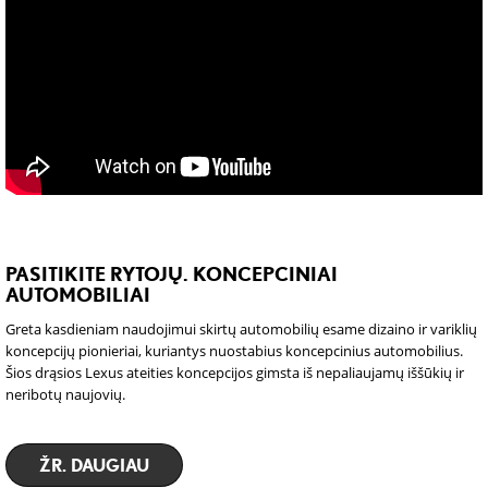
PASITIKITE RYTOJŲ. KONCEPCINIAI
AUTOMOBILIAI
Greta kasdieniam naudojimui skirtų automobilių esame dizaino ir variklių
koncepcijų pionieriai, kuriantys nuostabius koncepcinius automobilius.
Šios drąsios Lexus ateities koncepcijos gimsta iš nepaliaujamų iššūkių ir
neribotų naujovių.
ŽR. DAUGIAU