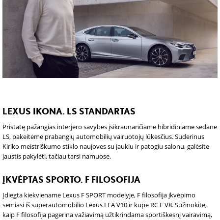
LEXUS IKONA. LS STANDARTAS
Pristatę pažangias interjero savybes įsikraunančiame hibridiniame sedane
LS, pakeitėme prabangių automobilių vairuotojų lūkesčius. Suderinus
Kiriko meistriškumo stiklo naujoves su jaukiu ir patogiu salonu, galėsite
jaustis pakylėti, tačiau tarsi namuose.
ĮKVĖPTAS SPORTO. F FILOSOFIJA
Įdiegta kiekviename Lexus F SPORT modelyje, F filosofija įkvėpimo
semiasi iš superautomobilio Lexus LFA V10 ir kupė RC F V8. Sužinokite,
kaip F filosofija pagerina važiavimą užtikrindama sportiškesnį vairavimą,