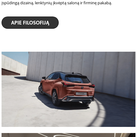
įspūdingą dizainą, lenktynių įkvėptą saloną ir firminę pakabą.
APIE FILOSOFIJĄ