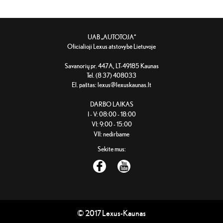
UAB „AUTOTOJA“
Oficialioji Lexus atstovybė Lietuvoje
Savanorių pr. 447A, LT-49185 Kaunas
Tel. (8 37) 408033
El. paštas:
lexus@lexuskaunas.lt
DARBO LAIKAS
I - V: 08:00 - 18:00
VI: 9:00 - 15:00
VII: nedirbame
Sekite mus:
© 2017 Lexus-Kaunas