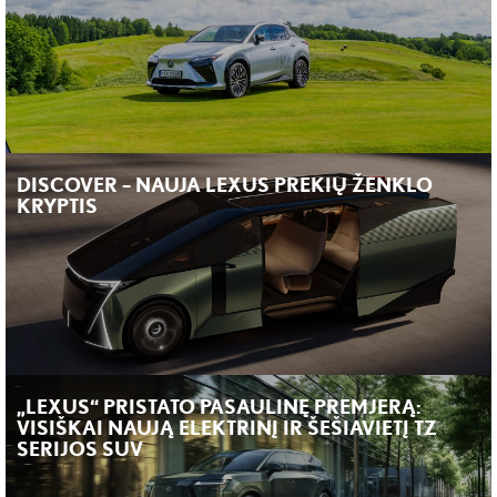
DISCOVER – NAUJA LEXUS PREKIŲ ŽENKLO
KRYPTIS
„LEXUS“ PRISTATO PASAULINĘ PREMJERĄ:
VISIŠKAI NAUJĄ ELEKTRINĮ IR ŠEŠIAVIETĮ TZ
SERIJOS SUV