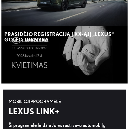
PRASIDĖJO REGISTRACIJA Į XX-ĄJĮ „LEXUS“
GOLFO TURNYRĄ
MOBILIOJI PROGRAMĖLĖ
LEXUS LINK+
Ši programėlė leidžia Jums rasti savo automobilį,