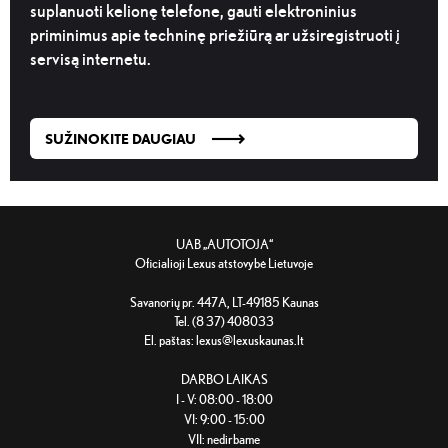
suplanuoti kelionę telefone, gauti elektroninius
priminimus apie techninę priežiūrą ar užsiregistruoti į
servisą internetu.
SUŽINOKITE DAUGIAU
UAB „AUTOTOJA“
Oficialioji Lexus atstovybė Lietuvoje
Savanorių pr. 447A, LT-49185 Kaunas
Tel. (8 37) 408033
El. paštas:
lexus@lexuskaunas.lt
DARBO LAIKAS
I - V: 08:00 - 18:00
VI: 9:00 - 15:00
VII: nedirbame