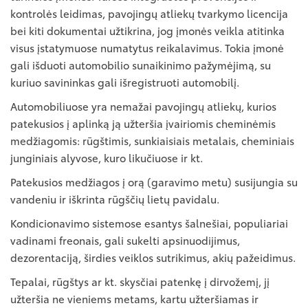
kontrolės leidimas, pavojingų atliekų tvarkymo licencija
bei kiti dokumentai užtikrina, jog įmonės veikla atitinka
visus įstatymuose numatytus reikalavimus. Tokia įmonė
gali išduoti automobilio sunaikinimo pažymėjimą, su
kuriuo savininkas gali išregistruoti automobilį.
Automobiliuose yra nemažai pavojingų atliekų, kurios
patekusios į aplinką ją užteršia įvairiomis cheminėmis
medžiagomis: rūgštimis, sunkiaisiais metalais, cheminiais
junginiais alyvose, kuro likučiuose ir kt.
Patekusios medžiagos į orą (garavimo metu) susijungia su
vandeniu ir iškrinta rūgščių lietų pavidalu.
Kondicionavimo sistemose esantys šalnešiai, populiariai
vadinami freonais, gali sukelti apsinuodijimus,
dezorentaciją, širdies veiklos sutrikimus, akių pažeidimus.
Tepalai, rūgštys ar kt. skysčiai patenkę į dirvožemį, jį
užteršia ne vieniems metams, kartu užteršiamas ir