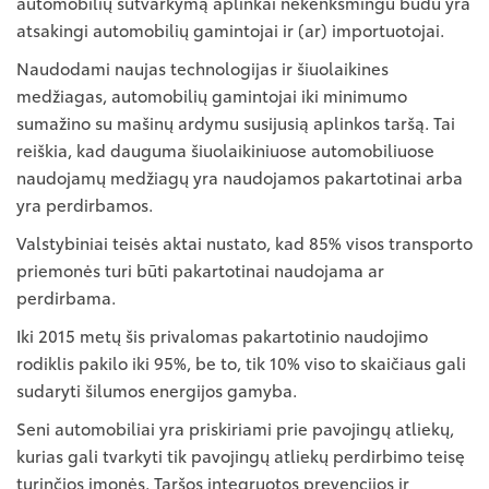
automobilių sutvarkymą aplinkai nekenksmingu būdu yra
atsakingi automobilių gamintojai ir (ar) importuotojai.
Naudodami naujas technologijas ir šiuolaikines
medžiagas, automobilių gamintojai iki minimumo
sumažino su mašinų ardymu susijusią aplinkos taršą. Tai
reiškia, kad dauguma šiuolaikiniuose automobiliuose
naudojamų medžiagų yra naudojamos pakartotinai arba
yra perdirbamos.
Valstybiniai teisės aktai nustato, kad 85% visos transporto
priemonės turi būti pakartotinai naudojama ar
perdirbama.
Iki 2015 metų šis privalomas pakartotinio naudojimo
rodiklis pakilo iki 95%, be to, tik 10% viso to skaičiaus gali
sudaryti šilumos energijos gamyba.
Seni automobiliai yra priskiriami prie pavojingų atliekų,
kurias gali tvarkyti tik pavojingų atliekų perdirbimo teisę
turinčios įmonės. Taršos integruotos prevencijos ir