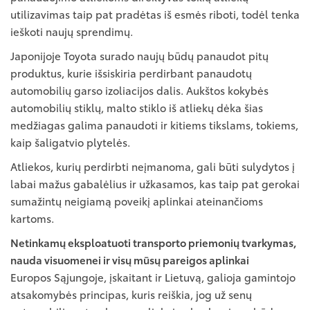
utilizavimas taip pat pradėtas iš esmės riboti, todėl tenka
ieškoti naujų sprendimų.
Japonijoje Toyota surado naujų būdų panaudot pitų
produktus, kurie išsiskiria perdirbant panaudotų
automobilių garso izoliacijos dalis. Aukštos kokybės
automobilių stiklų, malto stiklo iš atliekų dėka šias
medžiagas galima panaudoti ir kitiems tikslams, tokiems,
kaip šaligatvio plytelės.
Atliekos, kurių perdirbti neįmanoma, gali būti sulydytos į
labai mažus gabalėlius ir užkasamos, kas taip pat gerokai
sumažintų neigiamą poveikį aplinkai ateinančioms
kartoms.
Netinkamų eksploatuoti transporto priemonių tvarkymas,
nauda visuomenei ir visų mūsų pareigos aplinkai
Europos Sąjungoje, įskaitant ir Lietuvą, galioja gamintojo
atsakomybės principas, kuris reiškia, jog už senų