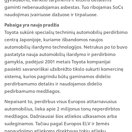
gaminti nebenaudojamas asbestas. Tuo ribojamas SoCs
naudojimas įvairiuose dažuose ir tirpaluose.
Pabaiga yra naujo pradžia
Toyota sukūrė specialių techninių automobilių perdirbimo
centrą Japonijoje, kuriame išbandomos naujos
automobilių išardymo technologijos. Netrukus po to buvo
pastatyta nauja automobilių išardymo ir perdirbimo
gamykla, padėjusi 2001 metais Toyota kompanijai
pasiekti savanoriškai užsibrėžto tikslo sukurti komercinę
sistemą, kurios pagrindu būtų gaminamos didelio
perdirbamumo detalės ir naudojamos didelio
pedirbamumo medžiagos.
Nepaisant to, perdirbus visus Europos atitarnavusius
automobilius, lieka apie 2 milijonus tonų neperdirbtos
medžiagos. Dažniausiai šios atliekos užkasamos arba
sudeginamos. Tačiau pagal Europos ELV ir žemės
panaudojimo atliekoms direktyvas tokių atliekų