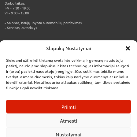
Darbo laikas:
I-V - 7:30 - 19:00
VI - 9:00 - 15:00
- Salonas, naujų Toyota automobilių pardavimas
- Servisas, autodalys
AUTOTOJA PRO CENTRAS
Slapukų Nustatymai
Rūko g. 1, Kumpių k., Kauno r.
Tel. +370 37 247777
Siekdami užtikrinti tinkamą svetainės veikimą ir geresnę naudotojų
el.p. info@autotoja.lt
patirtį, naudojame slapukus ir kitas technologijas informacijai saugoti
ir (arba) pasiekti naudotojo įrenginyje. Jūsų sutikimas leidžia mums
Darbo laikas:
tvarkyti asmens duomenis, tokius kaip naršymo duomenys ar unikalūs
I-V – 8:00-18:00
VI – nedirbame
identifikatoriai. Nesutikus arba atšaukus sutikimą, tam tikros svetainės
funkcijos gali neveikti tinkamai.
– Salonas, naujų komercinių automobilių pardavimas
– Servisas, autodalys
– Kėbulų remontas
Priimti
Atmesti
Nustatymai