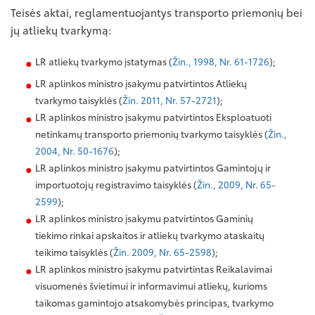
Teisės aktai, reglamentuojantys transporto priemonių bei
jų atliekų tvarkymą:
LR atliekų tvarkymo įstatymas (
Žin., 1998, Nr. 61-1726
);
LR aplinkos ministro įsakymu patvirtintos Atliekų
tvarkymo taisyklės (
Žin. 2011, Nr. 57-2721
);
LR aplinkos ministro įsakymu patvirtintos Eksploatuoti
netinkamų transporto priemonių tvarkymo taisyklės (
Žin.,
2004, Nr. 50-1676
);
LR aplinkos ministro įsakymu patvirtintos Gamintojų ir
importuotojų registravimo taisyklės (
Žin., 2009, Nr. 65-
2599
);
LR aplinkos ministro įsakymu patvirtintos Gaminių
tiekimo rinkai apskaitos ir atliekų tvarkymo ataskaitų
teikimo taisyklės (
Žin. 2009, Nr. 65-2598
);
LR aplinkos ministro įsakymu patvirtintas Reikalavimai
visuomenės švietimui ir informavimui atliekų, kurioms
taikomas gamintojo atsakomybės principas, tvarkymo