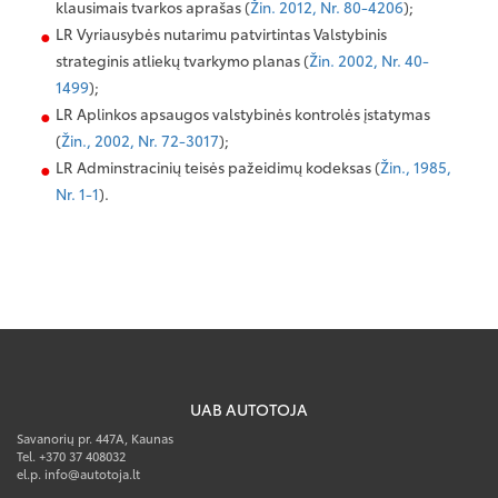
klausimais tvarkos aprašas (
Žin. 2012, Nr. 80-4206
);
LR Vyriausybės nutarimu patvirtintas Valstybinis
strateginis atliekų tvarkymo planas (
Žin. 2002, Nr. 40-
1499
);
LR Aplinkos apsaugos valstybinės kontrolės įstatymas
(
Žin., 2002, Nr. 72-3017
);
LR Adminstracinių teisės pažeidimų kodeksas (
Žin., 1985,
Nr. 1-1
).
UAB AUTOTOJA
Savanorių pr. 447A, Kaunas
Tel. +370 37 408032
el.p. info@autotoja.lt