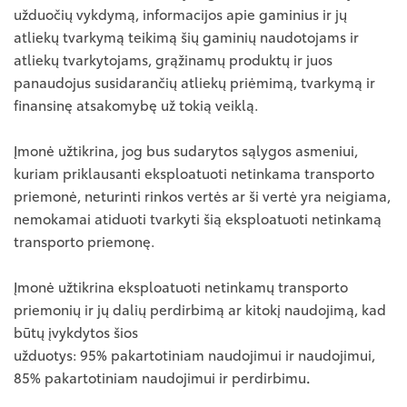
užduočių vykdymą, informacijos apie gaminius ir jų
atliekų tvarkymą teikimą šių gaminių naudotojams ir
atliekų tvarkytojams, grąžinamų produktų ir juos
panaudojus susidarančių atliekų priėmimą, tvarkymą ir
finansinę atsakomybę už tokią veiklą.
Įmonė užtikrina, jog bus sudarytos sąlygos asmeniui,
kuriam priklausanti eksploatuoti netinkama transporto
priemonė, neturinti rinkos vertės ar ši vertė yra neigiama,
nemokamai atiduoti tvarkyti šią eksploatuoti netinkamą
transporto priemonę.
Įmonė užtikrina eksploatuoti netinkamų transporto
priemonių ir jų dalių perdirbimą ar kitokį naudojimą, kad
būtų įvykdytos šios
užduotys: 95% pakartotiniam naudojimui ir naudojimui,
85% pakartotiniam naudojimui ir perdirbimu
.