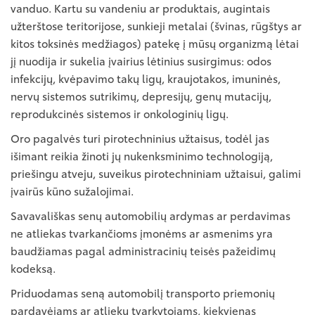
vanduo. Kartu su vandeniu ar produktais, augintais
užterštose teritorijose, sunkieji metalai (švinas, rūgštys ar
kitos toksinės medžiagos) patekę į mūsų organizmą lėtai
jį nuodija ir sukelia įvairius lėtinius susirgimus: odos
infekcijų, kvėpavimo takų ligų, kraujotakos, imuninės,
nervų sistemos sutrikimų, depresijų, genų mutacijų,
reprodukcinės sistemos ir onkologinių ligų.
Oro pagalvės turi pirotechninius užtaisus, todėl jas
išimant reikia žinoti jų nukenksminimo technologiją,
priešingu atveju, suveikus pirotechniniam užtaisui, galimi
įvairūs kūno sužalojimai.
Savavališkas senų automobilių ardymas ar perdavimas
ne atliekas tvarkančioms įmonėms ar asmenims yra
baudžiamas pagal administracinių teisės pažeidimų
kodeksą.
Priduodamas seną automobilį transporto priemonių
pardavėjams ar atliekų tvarkytojams, kiekvienas