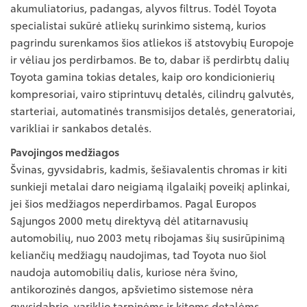
akumuliatorius, padangas, alyvos filtrus. Todėl Toyota
specialistai sukūrė atliekų surinkimo sistemą, kurios
pagrindu surenkamos šios atliekos iš atstovybių Europoje
ir vėliau jos perdirbamos. Be to, dabar iš perdirbtų dalių
Toyota gamina tokias detales, kaip oro kondicionierių
kompresoriai, vairo stiprintuvų detalės, cilindrų galvutės,
starteriai, automatinės transmisijos detalės, generatoriai,
varikliai ir sankabos detalės.
Pavojingos medžiagos
Švinas, gyvsidabris, kadmis, šešiavalentis chromas ir kiti
sunkieji metalai daro neigiamą ilgalaikį poveikį aplinkai,
jei šios medžiagos neperdirbamos. Pagal Europos
Sąjungos 2000 metų direktyvą dėl atitarnavusių
automobilių, nuo 2003 metų ribojamas šių susirūpinimą
keliančių medžiagų naudojimas, tad Toyota nuo šiol
naudoja automobilių dalis, kuriose nėra švino,
antikorozinės dangos, apšvietimo sistemose nėra
gyvsidabrio, variklio tarpinėms ir kitoms detalėms