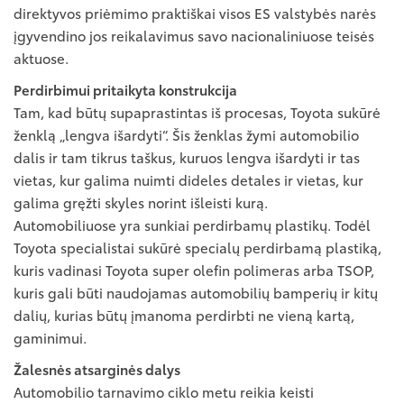
direktyvos priėmimo praktiškai visos ES valstybės narės
įgyvendino jos reikalavimus savo nacionaliniuose teisės
aktuose.
Perdirbimui pritaikyta konstrukcija
Tam, kad būtų supaprastintas iš procesas, Toyota sukūrė
ženklą „lengva išardyti“. Šis ženklas žymi automobilio
dalis ir tam tikrus taškus, kuruos lengva išardyti ir tas
vietas, kur galima nuimti dideles detales ir vietas, kur
galima gręžti skyles norint išleisti kurą.
Automobiliuose yra sunkiai perdirbamų plastikų. Todėl
Toyota specialistai sukūrė specialų perdirbamą plastiką,
kuris vadinasi Toyota super olefin polimeras arba TSOP,
kuris gali būti naudojamas automobilių bamperių ir kitų
dalių, kurias būtų įmanoma perdirbti ne vieną kartą,
gaminimui.
Žalesnės atsarginės dalys
Automobilio tarnavimo ciklo metu reikia keisti