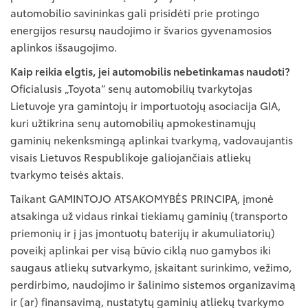
automobilio savininkas gali prisidėti prie protingo
energijos resursų naudojimo ir švarios gyvenamosios
aplinkos išsaugojimo.
Kaip reikia elgtis, jei automobilis nebetinkamas naudoti?
Oficialusis „Toyota“ senų automobilių tvarkytojas
Lietuvoje yra gamintojų ir importuotojų asociacija GIA,
kuri užtikrina senų automobilių apmokestinamųjų
gaminių nekenksmingą aplinkai tvarkymą, vadovaujantis
visais Lietuvos Respublikoje galiojančiais atliekų
tvarkymo teisės aktais.
Taikant GAMINTOJO ATSAKOMYBĖS PRINCIPĄ, įmonė
atsakinga už vidaus rinkai tiekiamų gaminių (transporto
priemonių ir į jas įmontuotų baterijų ir akumuliatorių)
poveikį aplinkai per visą būvio ciklą nuo gamybos iki
saugaus atliekų sutvarkymo, įskaitant surinkimo, vežimo,
perdirbimo, naudojimo ir šalinimo sistemos organizavimą
ir (ar) finansavimą, nustatytų gaminių atliekų tvarkymo