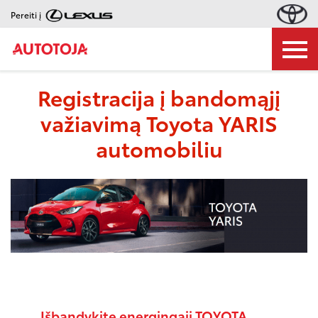
Pereiti į
Registracija į bandomąjį
važiavimą Toyota YARIS
automobiliu
Išbandykite energingąjį TOYOTA