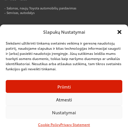
- Salonas, naujų Toyota automobilių pardavimas
- Servisas, autodalys
AUTOTOJA PRO CENTRAS
Slapukų Nustatymai
Rūko g. 1, Kumpių k., Kauno r.
Tel. +370 37 247777
Siekdami užtikrinti tinkamą svetainės veikimą ir geresnę naudotojų
el.p. info@autotoja.lt
patirtį, naudojame slapukus ir kitas technologijas informacijai saugoti
ir (arba) pasiekti naudotojo įrenginyje. Jūsų sutikimas leidžia mums
Darbo laikas:
tvarkyti asmens duomenis, tokius kaip naršymo duomenys ar unikalūs
I-V – 8:00-18:00
VI – nedirbame
identifikatoriai. Nesutikus arba atšaukus sutikimą, tam tikros svetainės
funkcijos gali neveikti tinkamai.
– Salonas, naujų komercinių automobilių pardavimas
– Servisas, autodalys
– Kėbulų remontas
Priimti
Atmesti
Nustatymai
© 2016 Visos teisės saugomos. UAB "Autotoja"
Cookie Policy
Privacy Statement