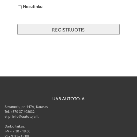
Nesutinku
UAB AUTOTOJA
Savanorių pr. 447A, Kaunas
Tel. +370 37 408032
el.p. info@autotoja.lt
Darbo laikas:
I-V - 7:30 - 19:00
VI - 9:00 - 15:00