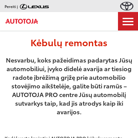
Pereiti į
Kėbulų remontas
Nesvarbu, koks pažeidimas padarytas Jūsų
automobiliui, įvyko didelė avarija ar tiesiog
radote įbrėžimą grįžę prie automobilio
stovėjimo aikštelėje, galite būti ramūs –
AUTOTOJA PRO centre Jūsų automobilį
sutvarkys taip, kad jis atrodys kaip iki
avarijos.
Kodėl verta kreiptis į AUTOTOJA PRO kėbulų remonto