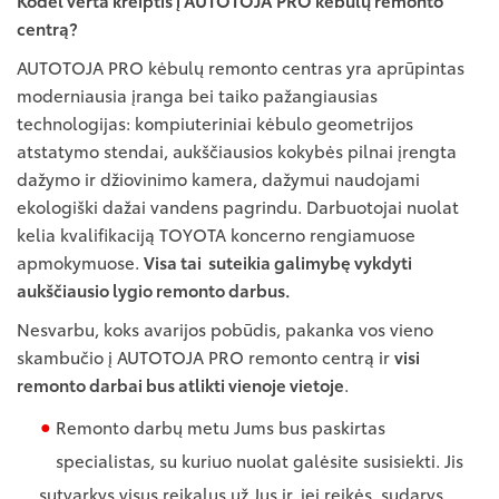
centrą?
AUTOTOJA PRO kėbulų remonto centras yra aprūpintas
moderniausia įranga bei taiko pažangiausias
technologijas: kompiuteriniai kėbulo geometrijos
atstatymo stendai, aukščiausios kokybės pilnai įrengta
dažymo ir džiovinimo kamera, dažymui naudojami
ekologiški dažai vandens pagrindu. Darbuotojai nuolat
kelia kvalifikaciją TOYOTA koncerno rengiamuose
apmokymuose.
Visa tai suteikia galimybę vykdyti
aukščiausio lygio remonto darbus.
Nesvarbu, koks avarijos pobūdis, pakanka vos vieno
skambučio į AUTOTOJA PRO remonto centrą ir
visi
remonto darbai bus atlikti vienoje vietoje
.
Remonto darbų metu Jums bus paskirtas
specialistas, su kuriuo nuolat galėsite susisiekti. Jis
sutvarkys visus reikalus už Jus ir, jei reikės, sudarys