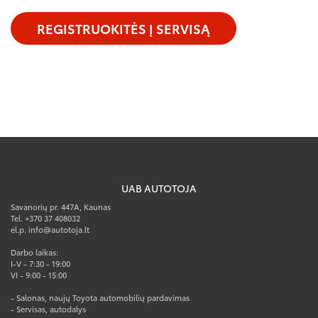
REGISTRUOKITĖS Į SERVISĄ
UAB AUTOTOJA
Savanorių pr. 447A, Kaunas
Tel. +370 37 408032
el.p. info@autotoja.lt
Darbo laikas:
I-V - 7:30 - 19:00
VI - 9:00 - 15:00
- Salonas, naujų Toyota automobilių pardavimas
- Servisas, autodalys