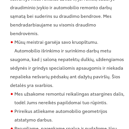
draudiminio įvykio ir automobilio remonto darbų
sąmatą bei suderins su draudimo bendrove. Mes
bendradarbiaujame su visomis draudimo
bendrovėmis.
Mūsų meistrai garsėja savo kruopštumu.
Automobilio išrinkimo ir surinkimo darbų metu
saugoma, kad į saloną nepatektų dulkių, uždengiamos
sėdynės ir grindys specialiomis apsaugomis ir niekada
nepalieka nešvarių pėdsakų ant dažytų paviršių. Šios
detalės yra svarbios.
Mes užsakome remontui reikalingas atsargines dalis,
todėl Jums nereikės papildomai tuo rūpintis.
Prireikus atliekame automobilio geometrijos
atstatymo darbus.
Paruošiame, parenkame spalvą ir nudažome Jūsų