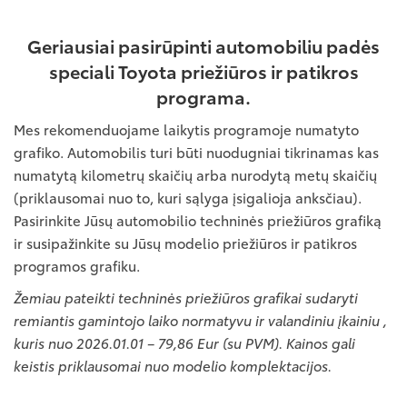
Geriausiai pasirūpinti automobiliu padės
speciali Toyota priežiūros ir patikros
programa.
Mes rekomenduojame laikytis programoje numatyto
grafiko. Automobilis turi būti nuodugniai tikrinamas kas
numatytą kilometrų skaičių arba nurodytą metų skaičių
(priklausomai nuo to, kuri sąlyga įsigalioja anksčiau).
Pasirinkite Jūsų automobilio techninės priežiūros grafiką
ir susipažinkite su Jūsų modelio priežiūros ir patikros
programos grafiku.
Žemiau pateikti techninės priežiūros grafikai sudaryti
remiantis gamintojo laiko normatyvu ir valandiniu įkainiu ,
kuris nuo 2026.01.01 – 79,86 Eur (su PVM). Kainos gali
keistis priklausomai nuo modelio komplektacijos.