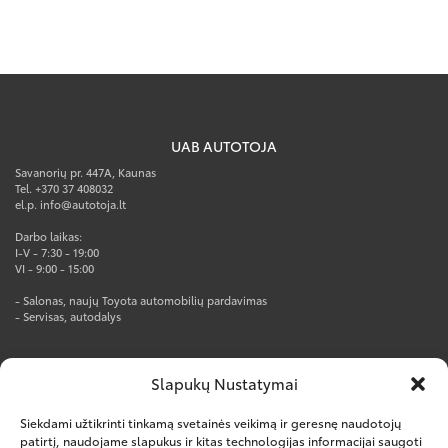
UAB AUTOTOJA
Savanorių pr. 447A, Kaunas
Tel. +370 37 408032
el.p. info@autotoja.lt
Darbo laikas:
I-V - 7:30 - 19:00
VI - 9:00 - 15:00
- Salonas, naujų Toyota automobilių pardavimas
- Servisas, autodalys
AUTOTOJA PRO CENTRAS
Slapukų Nustatymai
Rūko g. 1, Kumpių k., Kauno r.
Tel. +370 37 247777
Siekdami užtikrinti tinkamą svetainės veikimą ir geresnę naudotojų
el.p. info@autotoja.lt
patirtį, naudojame slapukus ir kitas technologijas informacijai saugoti