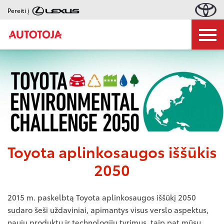
Pereiti į
Toyota aplinkosaugos iššūkis
2050
2015 m. paskelbtą Toyota aplinkosaugos iššūkį 2050
sudaro šeši uždaviniai, apimantys visus verslo aspektus,
naujų produktų ir technologijų tyrimus, taip pat mūsų