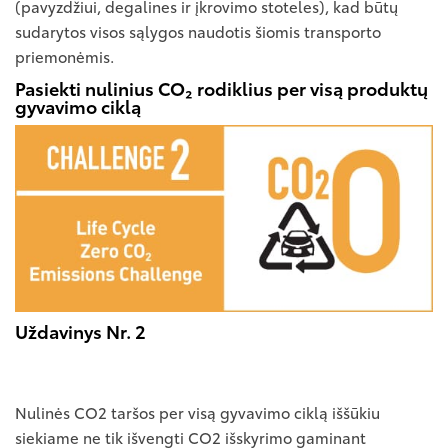
(pavyzdžiui, degalines ir įkrovimo stoteles), kad būtų
sudarytos visos sąlygos naudotis šiomis transporto
priemonėmis.
Pasiekti nulinius CO₂ rodiklius per visą produktų
gyvavimo ciklą
Uždavinys Nr. 2
Nulinės CO2 taršos per visą gyvavimo ciklą iššūkiu
siekiame ne tik išvengti CO2 išskyrimo gaminant