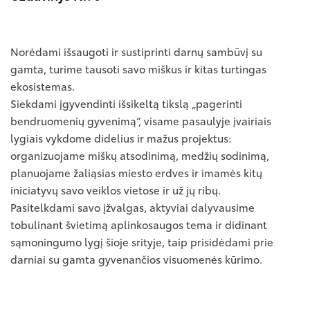
Norėdami išsaugoti ir sustiprinti darnų sambūvį su
gamta, turime tausoti savo miškus ir kitas turtingas
ekosistemas.
Siekdami įgyvendinti išsikeltą tikslą „pagerinti
bendruomenių gyvenimą“, visame pasaulyje įvairiais
lygiais vykdome didelius ir mažus projektus:
organizuojame miškų atsodinimą, medžių sodinimą,
planuojame žaliąsias miesto erdves ir imamės kitų
iniciatyvų savo veiklos vietose ir už jų ribų.
Pasitelkdami savo įžvalgas, aktyviai dalyvausime
tobulinant švietimą aplinkosaugos tema ir didinant
sąmoningumo lygį šioje srityje, taip prisidėdami prie
darniai su gamta gyvenančios visuomenės kūrimo.