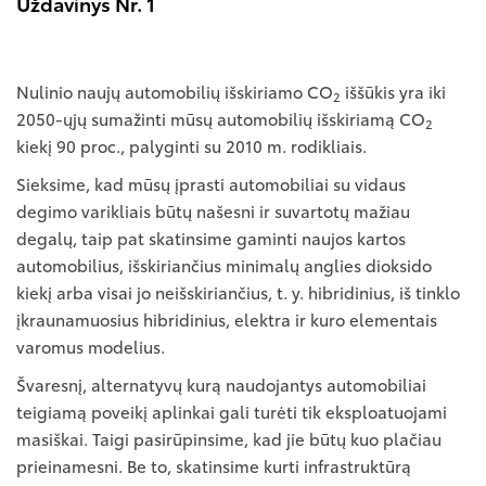
Uždavinys Nr. 1
Nulinio naujų automobilių išskiriamo CO
iššūkis yra iki
2
2050-ųjų sumažinti mūsų automobilių išskiriamą CO
2
kiekį 90 proc., palyginti su 2010 m. rodikliais.
Sieksime, kad mūsų įprasti automobiliai su vidaus
degimo varikliais būtų našesni ir suvartotų mažiau
degalų, taip pat skatinsime gaminti naujos kartos
automobilius, išskiriančius minimalų anglies dioksido
kiekį arba visai jo neišskiriančius, t. y. hibridinius, iš tinklo
įkraunamuosius hibridinius, elektra ir kuro elementais
varomus modelius.
Švaresnį, alternatyvų kurą naudojantys automobiliai
teigiamą poveikį aplinkai gali turėti tik eksploatuojami
masiškai. Taigi pasirūpinsime, kad jie būtų kuo plačiau
prieinamesni. Be to, skatinsime kurti infrastruktūrą