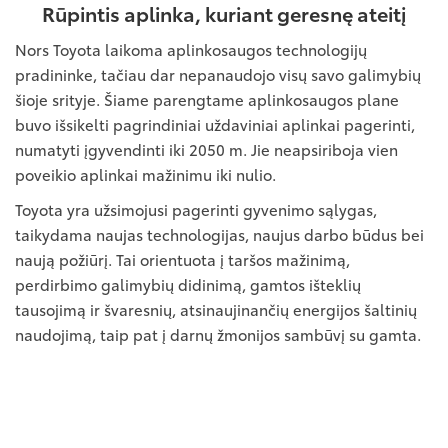
Rūpintis aplinka, kuriant geresnę ateitį
Nors Toyota laikoma aplinkosaugos technologijų
pradininke, tačiau dar nepanaudojo visų savo galimybių
šioje srityje. Šiame parengtame aplinkosaugos plane
buvo išsikelti pagrindiniai uždaviniai aplinkai pagerinti,
numatyti įgyvendinti iki 2050 m. Jie neapsiriboja vien
poveikio aplinkai mažinimu iki nulio.
Toyota yra užsimojusi pagerinti gyvenimo sąlygas,
taikydama naujas technologijas, naujus darbo būdus bei
naują požiūrį. Tai orientuota į taršos mažinimą,
perdirbimo galimybių didinimą, gamtos išteklių
tausojimą ir švaresnių, atsinaujinančių energijos šaltinių
naudojimą, taip pat į darnų žmonijos sambūvį su gamta.