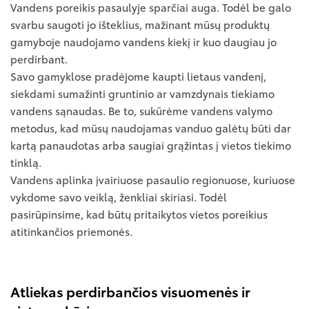
Vandens poreikis pasaulyje sparčiai auga. Todėl be galo
svarbu saugoti jo išteklius, mažinant mūsų produktų
gamyboje naudojamo vandens kiekį ir kuo daugiau jo
perdirbant.
Savo gamyklose pradėjome kaupti lietaus vandenį,
siekdami sumažinti gruntinio ar vamzdynais tiekiamo
vandens sąnaudas. Be to, sukūrėme vandens valymo
metodus, kad mūsų naudojamas vanduo galėtų būti dar
kartą panaudotas arba saugiai grąžintas į vietos tiekimo
tinklą.
Vandens aplinka įvairiuose pasaulio regionuose, kuriuose
vykdome savo veiklą, ženkliai skiriasi. Todėl
pasirūpinsime, kad būtų pritaikytos vietos poreikius
atitinkančios priemonės.
Atliekas perdirbančios visuomenės ir