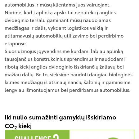
automobilius ir mūsų klientams juos vairuojant.
Norime, kad į aplinką apskritai nepatektų anglies
dvideginio teršalų gaminant mūsų naudojamas
medžiagas ir dalis, vykdant logistikos veiklą ir
atitarnavusių automobilių utilizavimo bei perdirbimo
etapuose.
Šiuos užmojus įgyvendinsime kurdami labiau aplinką
tausojančius konstrukcinius sprendimus ir naudodami
ribotą kiekį anglies dvideginio išskiriančių žaliavų bei
mažiau dalių. Be to, sieksime naudoti daugiau biologinės
kilmės medžiagų iš atsinaujinančių šaltinių ir gaminsime
lengviau išmontuojamus bei perdirbamus automobilius.
Iki nulio sumažinti gamyklų išskiriamo
CO
kiekį
2