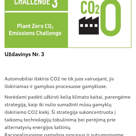
Uždavinys Nr. 3
Automobiliai išskiria CO2 ne tik juos vairuojant, jis
išskiriamas ir gamybos procesuose gamyklose.
Norėdami padėti užkirsti kelią klimato kaitai, parengėme
strategiją, kaip iki nulio sumažinti mūsų gamyklų
išskiriamo CO2 kiekį. Ši strategija sukoncentruota į
taikomų technologijų tobulinimą bei perėjimą prie
alternatyvių energijos šaltinių.
Racionalizuosime gamybos procesus ir sutrumpinsime