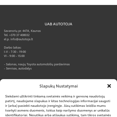
UAB AUTOTOJA
Savanorių pr. 447A, Kaunas
Tel. +370 37 408032
el.p. info@autotoja.lt
Darbo laikas:
I-V - 7:30 - 19:00
VI - 9:00 - 15:00
- Salonas, naujų Toyota automobilių pardavimas
- Servisas, autodalys
AUTOTOJA PRO CENTRAS
Slapukų Nustatymai
Rūko g. 1, Kumpių k., Kauno r.
Tel. +370 37 247777
Siekdami užtikrinti tinkamą svetainės veikimą ir geresnę naudotojų
el.p. info@autotoja.lt
patirtį, naudojame slapukus ir kitas technologijas informacijai saugoti
ir (arba) pasiekti naudotojo įrenginyje. Jūsų sutikimas leidžia mums
Darbo laikas:
tvarkyti asmens duomenis, tokius kaip naršymo duomenys ar unikalūs
I-V – 8:00-18:00
identifikatoriai. Nesutikus arba atšaukus sutikimą, tam tikros svetainės
VI – nedirbame