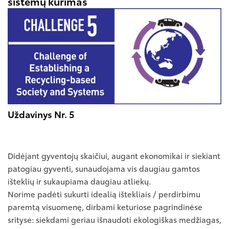
sistemų kūrimas
Uždavinys Nr. 5
Didėjant gyventojų skaičiui, augant ekonomikai ir siekiant
patogiau gyventi, sunaudojama vis daugiau gamtos
išteklių ir sukaupiama daugiau atliekų.
Norime padėti sukurti idealią ištekliais / perdirbimu
paremtą visuomenę, dirbami keturiose pagrindinėse
srityse: siekdami geriau išnaudoti ekologiškas medžiagas,