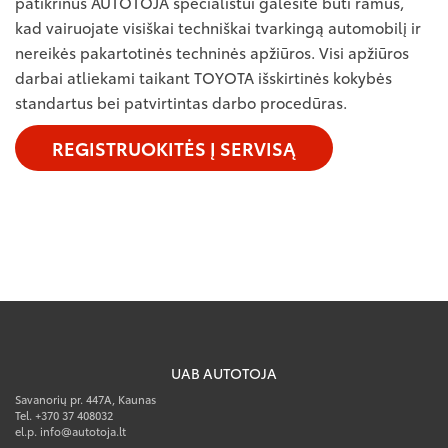
patikrinus AUTOTOJA specialistui galėsite būti ramūs,
kad vairuojate visiškai techniškai tvarkingą automobilį ir
nereikės pakartotinės techninės apžiūros. Visi apžiūros
darbai atliekami taikant TOYOTA išskirtinės kokybės
standartus bei patvirtintas darbo procedūras.
REGISTRUOKITĖS Į SERVISĄ
UAB AUTOTOJA
Savanorių pr. 447A, Kaunas
Tel. +370 37 408032
el.p. info@autotoja.lt