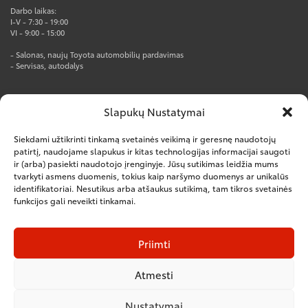
Darbo laikas:
I-V - 7:30 - 19:00
VI - 9:00 - 15:00
- Salonas, naujų Toyota automobilių pardavimas
- Servisas, autodalys
AUTOTOJA PRO CENTRAS
Slapukų Nustatymai
Rūko g. 1, Kumpių k., Kauno r.
Tel. +370 37 247777
Siekdami užtikrinti tinkamą svetainės veikimą ir geresnę naudotojų
el.p. info@autotoja.lt
patirtį, naudojame slapukus ir kitas technologijas informacijai saugoti
ir (arba) pasiekti naudotojo įrenginyje. Jūsų sutikimas leidžia mums
Darbo laikas:
tvarkyti asmens duomenis, tokius kaip naršymo duomenys ar unikalūs
I-V – 8:00-18:00
VI – nedirbame
identifikatoriai. Nesutikus arba atšaukus sutikimą, tam tikros svetainės
funkcijos gali neveikti tinkamai.
– Salonas, naujų komercinių automobilių pardavimas
– Servisas, autodalys
– Kėbulų remontas
Priimti
Atmesti
Nustatymai