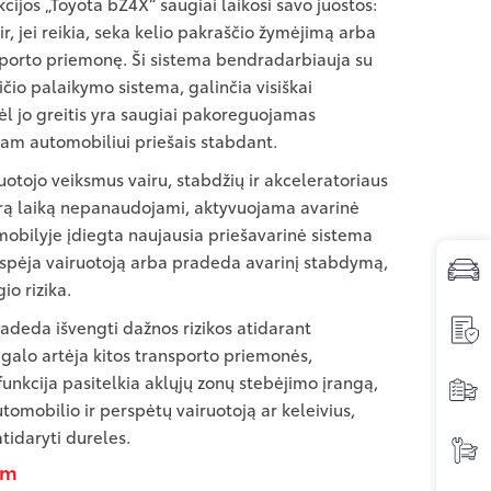
kcijos „Toyota bZ4X“ saugiai laikosi savo juostos:
 ir, jei reikia, seka kelio pakraščio žymėjimą arba
sporto priemonę. Ši sistema bendradarbiauja su
čio palaikymo sistema, galinčia visiškai
ėl jo greitis yra saugiai pakoreguojamas
itam automobiliui priešais stabdant.
uotojo veiksmus vairu, stabdžių ir akceleratoriaus
ikrą laiką nepanaudojami, aktyvuojama avarinė
obilyje įdiegta naujausia priešavarinė sistema
r įspėja vairuotoją arba pradeda avarinį stabdymą,
io rizika.
padeda išvengti dažnos rizikos atidarant
 galo artėja kitos transporto priemonės,
i funkcija pasitelkia aklųjų zonų stebėjimo įrangą,
tomobilio ir perspėtų vairuotoją ar keleivius,
atidaryti dureles.
km