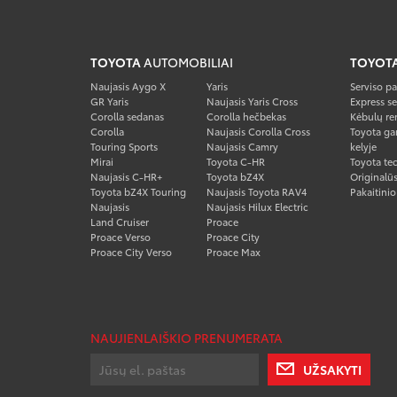
TOYOTA
AUTOMOBILIAI
TOYOT
Naujasis Aygo X
Yaris
Serviso p
GR Yaris
Naujasis Yaris Cross
Express se
Corolla sedanas
Corolla hečbekas
Kėbulų re
Corolla
Naujasis Corolla Cross
Toyota gar
Touring Sports
Naujasis Camry
kelyje
Mirai
Toyota C-HR
Toyota tec
Naujasis C-HR+
Toyota bZ4X
Originalūs
Toyota bZ4X Touring
Naujasis Toyota RAV4
Pakaitini
Naujasis
Naujasis Hilux Electric
Land Cruiser
Proace
Proace Verso
Proace City
Proace City Verso
Proace Max
NAUJIENLAIŠKIO PRENUMERATA