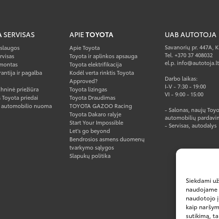
A
SERVISAS
APIE
TOYOTA
UAB AUTOTOJA
Savanorių pr. 447A, 
aslaugos
Apie Toyota
Tel. +370 37 408032
rvisas
Toyota ir aplinkos apsauga
el.p. info@autotoja.lt
montas
Toyota elektrifikacija
antija ir pagalba
Kodėl verta rinktis Toyota
Darbo laikas:
Approved?
I-V - 7:30 - 19:00
hninė priežiūra
Toyota lizingas
VI - 9:00 - 15:00
 Toyota priedai
Toyota Draudimas
o automobilio nuoma
TOYOTA GAZOO Racing
- Salonas, naujų Toyo
Toyota Dakaro ralyje
automobilių pardavi
Start Your Impossible
- Servisas, autodalys
Let’s go beyond
Bendrosios asmens duomenų
tvarkymo sąlygos
Slapukų politika
Siekdami užt
naudojame sl
naudotojo į
kaip naršym
sutikimą, ta