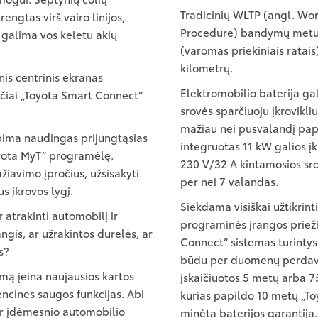
Tradicinių WLTP (angl. Wo
rengtas virš vairo linijos,
Procedure) bandymų metu n
 galima vos keletu akių
(varomas priekiniais ratais
kilometrų.
nis centrinis ekranas
Elektromobilio baterija ga
nčiai „Toyota Smart Connect“
srovės sparčiuoju įkrovikli
mažiau nei pusvalandį papi
pima naudingas prijungtąsias
integruotas 11 kW galios įkr
oyota MyT“ programėlę.
230 V/32 A kintamosios srovė
ažiavimo įpročius, užsisakyti
per nei 7 valandas.
s įkrovos lygį.
Siekdama visiškai užtikrint
 atrakinti automobilį ir
programinės įrangos prieži
angis, ar užrakintos durelės, ar
Connect“ sistemas turintys 
s?
būdu per duomenų perdavim
mą įeina naujausios kartos
įskaičiuotos 5 metų arba 75
ncines saugos funkcijas. Abi
kurias papildo 10 metų „To
ir įdėmesnio automobilio
minėta baterijos garantija.