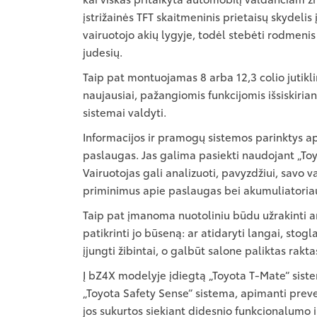
įstrižainės TFT skaitmeninis prietaisų skydelis į
vairuotojo akių lygyje, todėl stebėti rodmenis
judesių.
Taip pat montuojamas 8 arba 12,3 colio jutikli
naujausiai, pažangiomis funkcijomis išsiskiria
sistemai valdyti.
Informacijos ir pramogų sistemos parinktys a
paslaugas. Jas galima pasiekti naudojant „T
Vairuotojas gali analizuoti, pavyzdžiui, savo v
priminimus apie paslaugas bei akumuliatoriau
Taip pat įmanoma nuotoliniu būdu užrakinti ar
patikrinti jo būseną: ar atidaryti langai, stogl
įjungti žibintai, o galbūt salone paliktas rakta
Į bZ4X modelyje įdiegtą „Toyota T-Mate“ siste
„Toyota Safety Sense“ sistema, apimanti preve
jos sukurtos siekiant didesnio funkcionalumo 