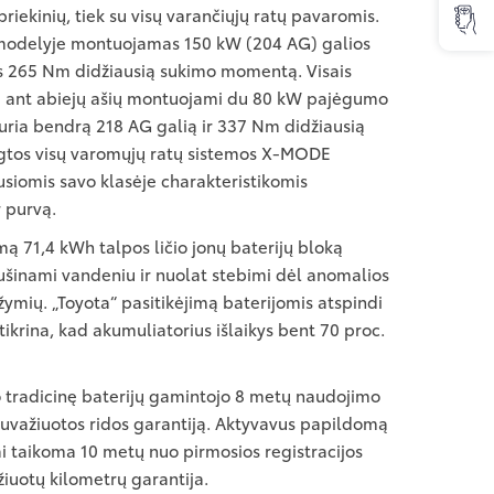
riekinių, tiek su visų varančiųjų ratų pavaromis.
modelyje montuojamas 150 kW (204 AG) galios
ntis 265 Nm didžiausią sukimo momentą. Visais
 ant abiejų ašių montuojami du 80 kW pajėgumo
kuria bendrą 218 AG galią ir 337 Nm didžiausią
gtos visų varomųjų ratų sistemos X-MODE
iausiomis savo klasėje charakteristikomis
 purvą.
 71,4 kWh talpos ličio jonų baterijų bloką
ušinami vandeniu ir nuolat stebimi dėl anomalios
žymių. „Toyota“ pasitikėjimą baterijomis atspindi
žtikrina, kad akumuliatorius išlaikys bent 70 proc.
o tradicinę baterijų gamintojo 8 metų naudojimo
nuvažiuotos ridos garantiją. Aktyvavus papildomą
ai taikoma 10 metų nuo pirmosios registracijos
žiuotų kilometrų garantija.