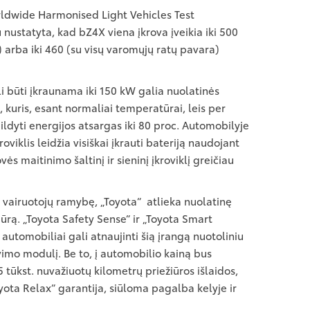
rldwide Harmonised Light Vehicles Test
ustatyta, kad bZ4X viena įkrova įveikia iki 500
) arba iki 460 (su visų varomųjų ratų pavara)
li būti įkraunama iki 150 kW galia nuolatinės
u, kuris, esant normaliai temperatūrai, leis per
ldyti energijos atsargas iki 80 proc. Automobilyje
oviklis leidžia visiškai įkrauti bateriją naudojant
s maitinimo šaltinį ir sieninį įkroviklį greičiau
i vairuotojų ramybę, „Toyota“ atlieka nuolatinę
ūrą. „Toyota Safety Sense“ ir „Toyota Smart
automobiliai gali atnaujinti šią įrangą nuotoliniu
o modulį. Be to, į automobilio kainą bus
 tūkst. nuvažiuotų kilometrų priežiūros išlaidos,
yota Relax“ garantija, siūloma pagalba kelyje ir