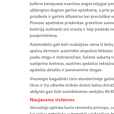
buferio kampuose esančios angos tolygiai pask
uždengtas dugnas gerina aptakumą, o prie p
prisideda ir galinis difuzorius bei preciziška
Plonose apatinėse priekinėse grotelėse sumo
bateriją aušinantį oro srautą ir taip padeda 
pasipriešinimą.
Automobilis gali būti nudažytas viena iš šešių
spalvų deriniais: pasirinkto atspalvio kėbula
juodu stogu ir statramsčiais. Salone sukurtą
sustiprina švelnios, austinės apdailos tekstūro
apdailos detalės ir panoraminis stogas.
Visureigio bagažinės tūris standartinėje galin
litrus ir čia užtenka erdvės dviem kalnų dvira
sėdynės gali būti sulankstomos santykiu 60:4
Naujausios sistemos
Vairuotojo aplinka kurta remiantis principu „ran
kai viskas pritaikyta automobilį valdančiam ž