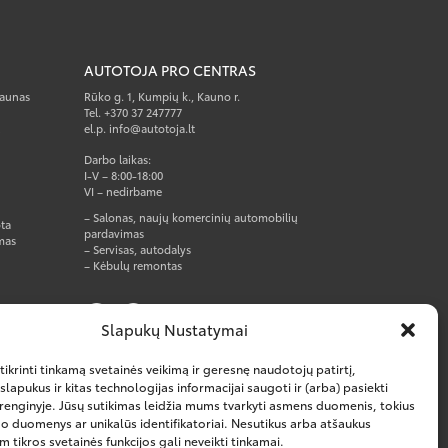
AUTOTOJA PRO CENTRAS
Kaunas
Rūko g. 1, Kumpių k., Kauno r.
Tel. +370 37 247777
el.p. info@autotoja.lt
Darbo laikas:
I-V – 8:00-18:00
VI – nedirbame
– Salonas, naujų komercinių automobilių
ta
pardavimas
mas
– Servisas, autodalys
– Kėbulų remontas
Slapukų Nustatymai
ikrinti tinkamą svetainės veikimą ir geresnę naudotojų patirtį,
apukus ir kitas technologijas informacijai saugoti ir (arba) pasiekti
renginyje. Jūsų sutikimas leidžia mums tvarkyti asmens duomenis, tokius
o duomenys ar unikalūs identifikatoriai. Nesutikus arba atšaukus
m tikros svetainės funkcijos gali neveikti tinkamai.