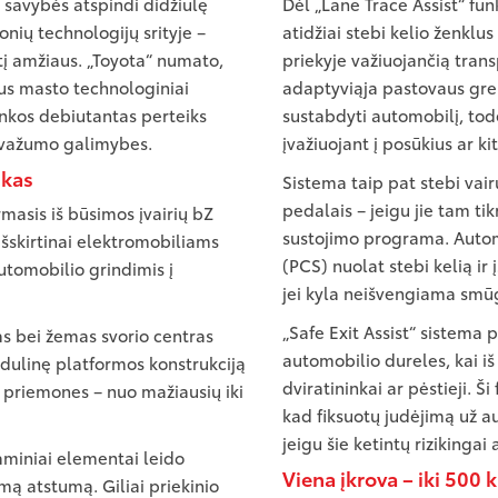
 savybės atspindi didžiulę
Dėl „Lane Trace Assist“ fun
onių technologijų srityje –
atidžiai stebi kelio ženklus
tį amžiaus. „Toyota“ numato,
priekyje važiuojančią tran
us masto technologiniai
adaptyviąja pastovaus grei
inkos debiutantas perteiks
sustabdyti automobilį, tod
avažumo galimybes.
įvažiuojant į posūkius ar k
nkas
Sistema taip pat stebi vair
pedalais – jeigu jie tam t
rmasis iš būsimos įvairių bZ
sustojimo programa. Autom
išskirtinai elektromobiliams
(PCS) nuolat stebi kelią i
utomobilio grindimis į
jei kyla neišvengiama smūg
„Safe Exit Assist“ sistema 
as bei žemas svorio centras
automobilio dureles, kai iš
odulinę platformos konstrukciją
dviratininkai ar pėstieji. Š
o priemones – nuo mažiausių iki
kad fiksuotų judėjimą už au
jeigu šie ketintų rizikingai 
aminiai elementai leido
Viena įkrova – iki 500 
mą atstumą. Giliai priekinio