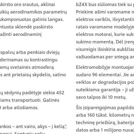
irsto oro srautus, aklinai
bZ4X bus siūlomas tiek su p
uikių aerodinamikos parametrų
Priekine ašimi varomame 
i sukomponuotas galinis langas.
elektros variklis, išvysta
ntuota sklendė paskirsto
ratais varomame modelyje
mažinti aerodinaminį
elektros motorai, kurie su
sukimo momentą. Dėl įren
visureigis išsiskiria aukšč
 spalvų arba penkiais dviejų
važiuodamas per sniegą ar
s derinamas su kontrastingu
 namų svetainės atmosferą
Elektromobilyje montuojamą
s ant prietaisų skydelio, satino
sudaro 96 elementai. Jie a
veiklos ar degradacijos po
suteikiama garantija – ji u
ių sėdynių padėtyje siekia 452
savo talpos iki 10 metų.
čiams transportuoti. Galinės
0 arba atlošiamos.
Šis įsipareigojimas papild
arba 160 tūkst. kilometrų 
techninę priežiūrą, baterij
kos – ant vairo, akys – į kelią“,
datos arba 1 milijono nuva
mogui. Septynių colių