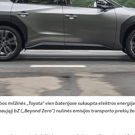
os milžinės „Toyota“ vien baterijose sukaupta elektros energij
naująjį bZ („Beyond Zero“) nulinės emisijos transporto prekių že