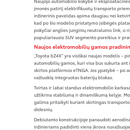
Naujojo automobilio kokybė ir eksploatacinės
įmonės patirtį elektrifikuotų transporto priem
inžinerinis paveldas apima daugiau nei ketvir
kad po šio modelio pristatymo įsibėgės plata
pokyčiai anglies junginių neutralumo link, o r
populiariausio SUV segmento poreikius ir pr
Naujos elektromobilių gamos pradini
„Toyota bZ4X“ yra visiškai naujas modelis – pi
automobilių gamos, kuri visa bus sukurta ant 
skirtos platformos eTNGA. Jos ypatybė – po a
važiuoklę integruotas baterijų blokas.
Tvirtas ir labai standus elektromobilio karkas
užtikrina stabilumą ir dinamiškumą kelyje. M
galima pritaikyti kuriant skirtingas transport
didesnių.
Debiutanto konstrukcijoje panaudoti aerodin
inžinieriams padidinti viena įkrova nuvažiuoja