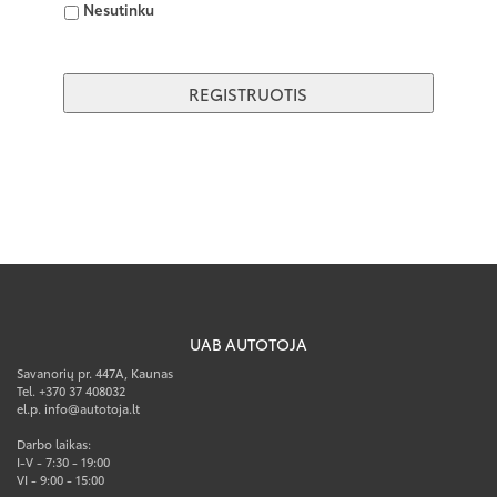
Nesutinku
UAB AUTOTOJA
Savanorių pr. 447A, Kaunas
Tel. +370 37 408032
el.p. info@autotoja.lt
Darbo laikas:
I-V - 7:30 - 19:00
VI - 9:00 - 15:00