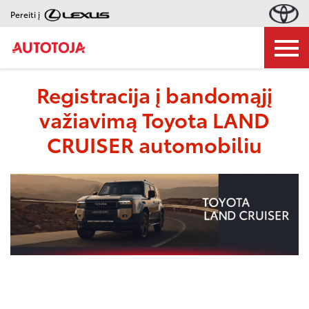
Pereiti į
Registracija į bandomąjį
važiavimą Toyota LAND
CRUISER automobiliu