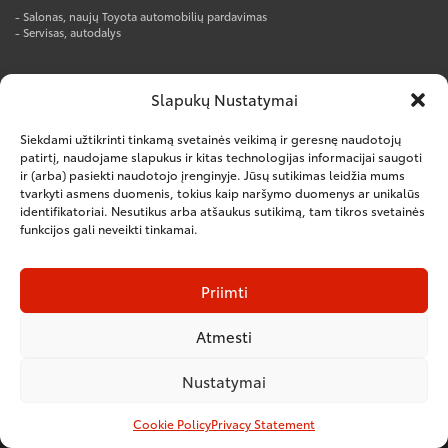
- Salonas, naujų Toyota automobilių pardavimas
- Servisas, autodalys
AUTOTOJA PRO CENTRAS
Slapukų Nustatymai
Rūko g. 1, Kumpių k., Kauno r.
Tel. +370 37 247777
Siekdami užtikrinti tinkamą svetainės veikimą ir geresnę naudotojų
el.p. info@autotoja.lt
patirtį, naudojame slapukus ir kitas technologijas informacijai saugoti
ir (arba) pasiekti naudotojo įrenginyje. Jūsų sutikimas leidžia mums
Darbo laikas:
tvarkyti asmens duomenis, tokius kaip naršymo duomenys ar unikalūs
I-V – 8:00-18:00
VI – nedirbame
identifikatoriai. Nesutikus arba atšaukus sutikimą, tam tikros svetainės
funkcijos gali neveikti tinkamai.
– Salonas, naujų komercinių automobilių pardavimas
– Servisas, autodalys
– Kėbulų remontas
Priimti
Atmesti
Nustatymai
© 2016 Visos teisės saugomos. UAB "Autotoja"
Cookie Policy
Privacy Statement