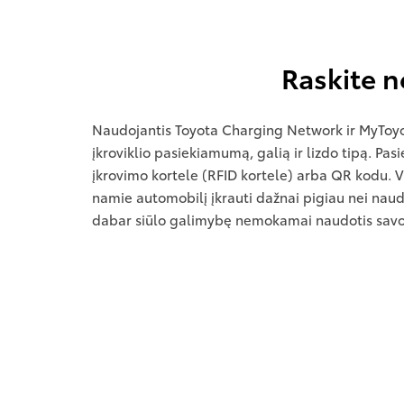
Raskite n
Naudojantis Toyota Charging Network ir MyToyota
įkroviklio pasiekiamumą, galią ir lizdo tipą. Pa
įkrovimo kortele (RFID kortele) arba QR kodu. Vi
namie automobilį įkrauti dažnai pigiau nei naud
dabar siūlo galimybę nemokamai naudotis savo 