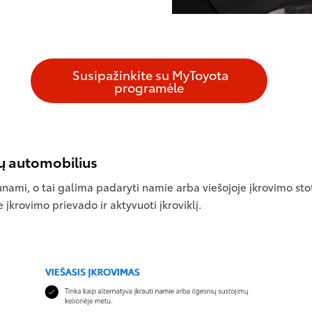
Susipažinkite su MyToyota
programėle
sų automobilius
aunami, o tai galima padaryti namie arba viešojoje įkrovimo sto
 įkrovimo prievado ir aktyvuoti įkroviklį.