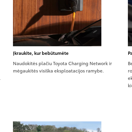
Įkraukite, kur bebūtumėte
Pa
Naudokitės plačiu Toyota Charging Network ir
Be
mėgaukitės visiška eksploatacijos ramybe.
r
.
ek
k