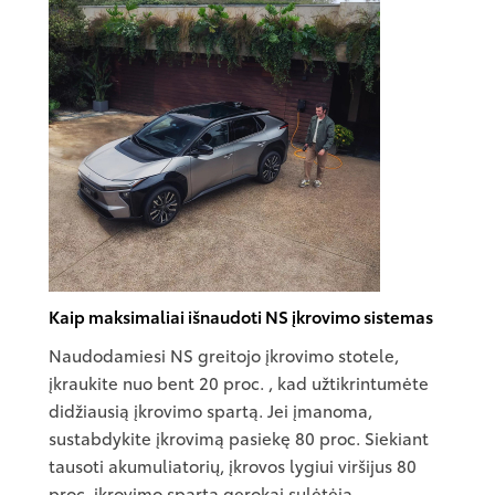
Kaip maksimaliai išnaudoti NS įkrovimo sistemas
Naudodamiesi NS greitojo įkrovimo stotele,
įkraukite nuo bent 20 proc. , kad užtikrintumėte
didžiausią įkrovimo spartą. Jei įmanoma,
sustabdykite įkrovimą pasiekę 80 proc. Siekiant
tausoti akumuliatorių, įkrovos lygiui viršijus 80
proc. įkrovimo sparta gerokai sulėtėja.