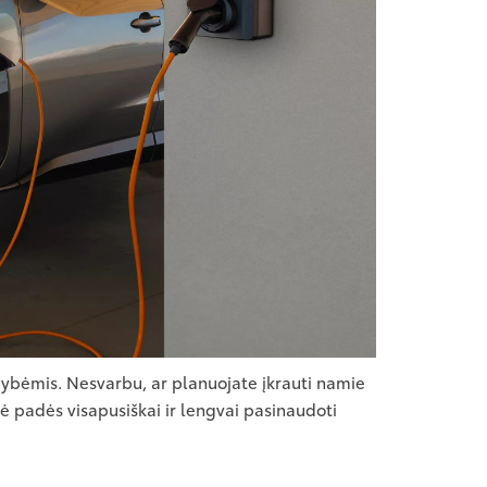
imybėmis. Nesvarbu, ar planuojate įkrauti namie
ė padės visapusiškai ir lengvai pasinaudoti