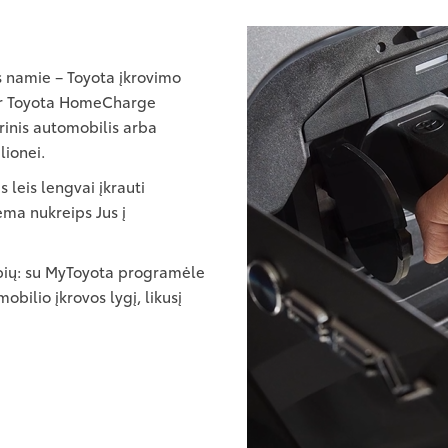
s namie – Toyota įkrovimo
ir Toyota HomeCharge
ktrinis automobilis arba
lionei.
s leis lengvai įkrauti
ema nukreips Jus į
ybių: su MyToyota programėle
obilio įkrovos lygį, likusį