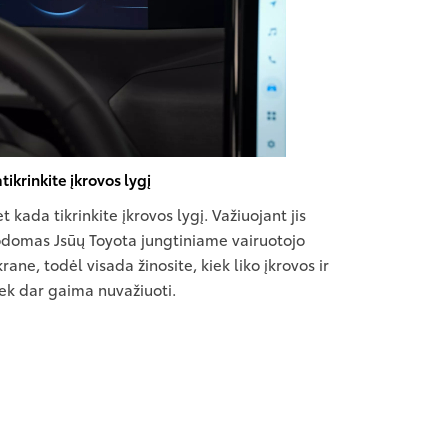
tikrinkite įkrovos lygį
t kada tikrinkite įkrovos lygį. Važiuojant jis
odomas Jsūų Toyota jungtiniame vairuotojo
rane, todėl visada žinosite, kiek liko įkrovos ir
iek dar gaima nuvažiuoti.