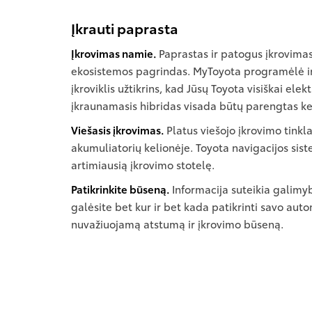
Įkrauti paprasta
Įkrovimas namie.
Paprastas ir patogus įkrovima
ekosistemos pagrindas. MyToyota programėlė 
įkroviklis užtikrins, kad Jūsų Toyota visiškai ele
įkraunamasis hibridas visada būtų parengtas ke
Viešasis įkrovimas.
Platus viešojo įkrovimo tinkla
akumuliatorių kelionėje. Toyota navigacijos sist
artimiausią įkrovimo stotelę.
Patikrinkite būseną.
Informacija suteikia galim
galėsite bet kur ir bet kada patikrinti savo autom
nuvažiuojamą atstumą ir įkrovimo būseną.