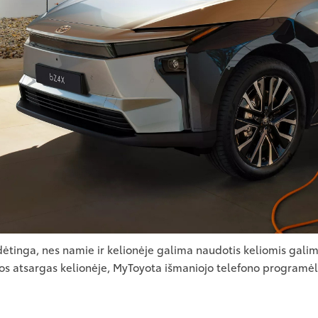
sudėtinga, nes namie ir kelionėje galima naudotis keliomis gal
gijos atsargas kelionėje, MyToyota išmaniojo telefono programėl