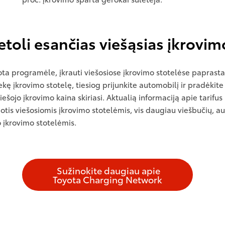
etoli esančias viešąsias įkrovim
 programėle, įkrauti viešosiose įkrovimo stotelėse paprasta. 
siekę įkrovimo stotelę, tiesiog prijunkite automobilį ir pradėk
ešojo įkrovimo kaina skiriasi. Aktualią informaciją apie tarif
otis viešosiomis įkrovimo stotelėmis, vis daugiau viešbučių, au
įkrovimo stotelėmis.
Sužinokite daugiau apie
Toyota Charging Network