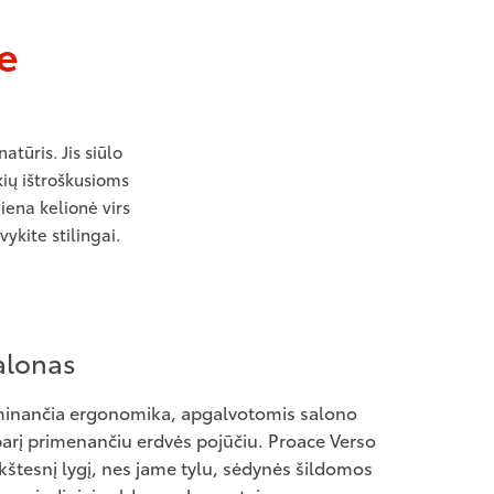
e
tūris. Jis siūlo
ių ištroškusioms
ena kelionė virs
ykite stilingai.
alonas
raminančia ergonomika, apgalvotomis salono
barį primenančiu erdvės pojūčiu. Proace Verso
kštesnį lygį, nes jame tylu, sėdynės šildomos