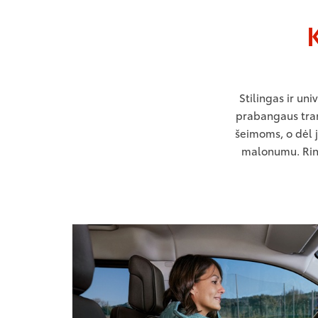
Stilingas ir un
prabangaus tran
šeimoms, o dėl 
malonumu. Rinki