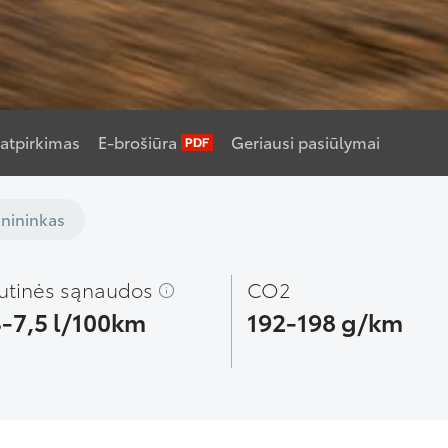
atpirkimas
E-brošiūra
Geriausi pasiūlymai
nininkas
utinės sąnaudos
CO2
3-7,5 l/100km
192-198 g/km