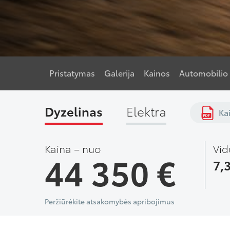
Pristatymas
Galerija
Kainos
Automobilio 
Dyzelinas
Elektra
Kai
Kaina – nuo
Vid
44 350 €
7,
Peržiūrėkite atsakomybės apribojimus