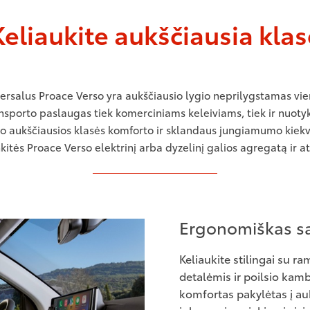
Keliaukite aukščiausia klas
iversalus Proace Verso yra aukščiausio lygio neprilygstamas viena
sporto paslaugas tiek komerciniams keleiviams, tiek ir nuotyk
jo aukščiausios klasės komforto ir sklandaus jungiamumo kiekvi
tės Proace Verso elektrinį arba dyzelinį galios agregatą ir atv
Ergonomiškas s
Keliaukite stilingai su 
detalėmis ir poilsio kam
komfortas pakylėtas į au