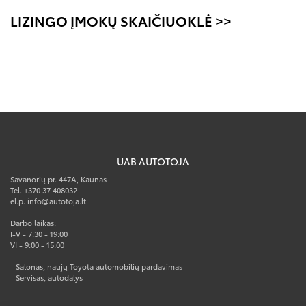
LIZINGO ĮMOKŲ SKAIČIUOKLĖ >>
UAB AUTOTOJA
Savanorių pr. 447A, Kaunas
Tel. +370 37 408032
el.p. info@autotoja.lt
Darbo laikas:
I-V - 7:30 - 19:00
VI - 9:00 - 15:00
- Salonas, naujų Toyota automobilių pardavimas
- Servisas, autodalys