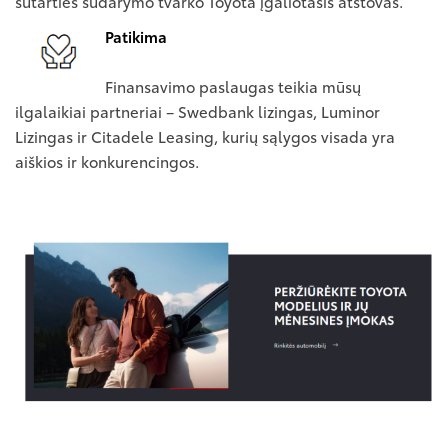
sutarties sudarymo tvarko Toyota įgaliotasis atstovas.
Patikima
Finansavimo paslaugas teikia mūsų
ilgalaikiai partneriai – Swedbank lizingas, Luminor
Lizingas ir Citadele Leasing, kurių sąlygos visada yra
aiškios ir konkurencingos.