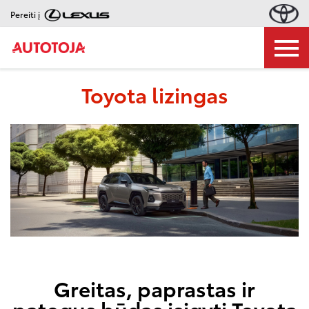
Pereiti į
Toyota lizingas
Greitas, paprastas ir
patogus būdas įsigyti Toyota