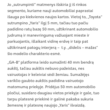
Jo „sutrumpinti“ matmenys išskiria jį iš rinkos
segmento, kuriame nauji automobiliai paprastai
išauga po kiekvienos naujos kartos. Vietoj to, „Toyota“
sutrumpino „Yaris“ ilgį 5 mm, tačiau tuo pačiu
padidino ratų bazę 50 mm, užtikrinant automobilio
judrumą ir manevringumą važiuojant mieste ir
parkuojantis, išlaikant vidinę erdvę ir taip pat
užtikrinant patogų interjerą – t.y. „didelis – mažas“
šio modelio charakterio esmė.
„GA-B“ platforma leido sumažinti 40 mm bendrą
aukštį, tačiau aukštis nebuvo pažeistas, nes
vairuotojas ir keleiviai sėdi žemiau. Sumažėjęs
variklio gaubto aukštis padidina vairuotojo
matomumą priekyje. Pridėjus 50 mm automobilio
pločiui, susidaro daugiau vietos priekyje ir gale, tuo
tarpu platesnė priekinė ir galinė pakaba sukuria
žemesnę ir platesnę naujojo „Yaris“ išvaizdą.