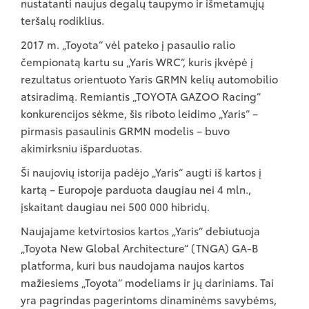
nustatanti naujus degalų taupymo ir išmetamųjų
teršalų rodiklius.
2017 m. „Toyota“ vėl pateko į pasaulio ralio
čempionatą kartu su „Yaris WRC“, kuris įkvėpė į
rezultatus orientuoto Yaris GRMN kelių automobilio
atsiradimą. Remiantis „TOYOTA GAZOO Racing“
konkurencijos sėkme, šis riboto leidimo „Yaris“ –
pirmasis pasaulinis GRMN modelis – buvo
akimirksniu išparduotas.
Ši naujovių istorija padėjo „Yaris“ augti iš kartos į
kartą – Europoje parduota daugiau nei 4 mln.,
įskaitant daugiau nei 500 000 hibridų.
Naujajame ketvirtosios kartos „Yaris“ debiutuoja
„Toyota New Global Architecture“ (TNGA) GA-B
platforma, kuri bus naudojama naujos kartos
mažiesiems „Toyota“ modeliams ir jų dariniams. Tai
yra pagrindas pagerintoms dinaminėms savybėms,