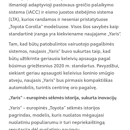
išmanioji adaptyvioji pastovaus greičio palaikymo
sistema (iACC) ir eismo juostos stebėjimo sistema
(LTA), kurios randamos ir neseniai pristatytuose
„Toyota Corolla“ modeliuose. Visos šios savybės kaip
standartinė įranga yra kiekviename naujajame „Yaris“.
Tam, kad būtų patobulintos vairuotojo pagalbinės
sistemos, naujasis „Yaris“ buvo sukurtas taip, kad
būtų užtikrinta geriausia keleivių apsauga pagal
būsimus griežtesnius 2020 m. standartus. Pavyzdžiui,
siekiant geriau apsaugoti keleivius šoninio smūgio
atveju, naujasis „Yaris“ bus pirmasis kompaktiškas
automobilis, turintis centrinę oro pagalvę.
„Yaris“ – europinės sėkmės istorija, sukurta inovacijų
„Yaris“ – europinės „Toyota“ sėkmės istorijos
pagrindas, modelis, kuris nuolatos mėgaujasi
nuolatiniu populiarumu ir turi nepriekaištingą
reputaciją dėl nuolatinių naujovių.