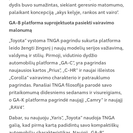
dydis buvo sumažintas, siekiant geresnio matomumo,
palaikant koncepciją „akys kelyje, rankos ant vairo“.
GA-B platforma suprojektuota pasiekti vairavimo
malonumą
„Toyota“ vystoma TNGA pagrindu sukurta platforma
leido žengti žingsnį į naujų modelių serijos važiavimą,
valdymą ir stilių. Pirmoji, vidutinio dydžio
automobilių platforma „GA-C“, yra pagrindas
naujausios kartos „Prius“, „C-HR“ ir naujai išleistos
„Corolla“ vairavimo charakterio ir patrauklumo
pagrindas. Panašiai TNGA filosofija parodė savo
pritaikomumą didesniems sedanams ir visureigiams,
o GA-K platforma pagrindė naująjį „Camry“ ir naująjį
„RAV4“.
Dabar, su naujuoju „Yaris“, „Toyota“ naudoja TNGA
galią, kad pirmą kartą padidintų savo kompaktiškų
automobilių charakteristikas. Naujoji „GA-B“