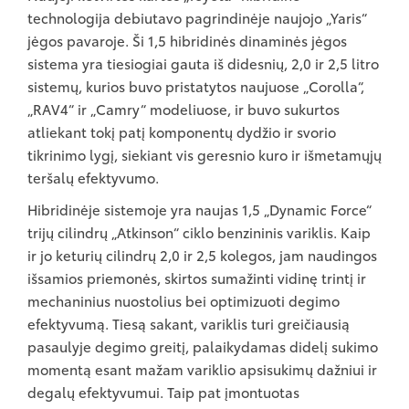
technologija debiutavo pagrindinėje naujojo „Yaris“
jėgos pavaroje. Ši 1,5 hibridinės dinaminės jėgos
sistema yra tiesiogiai gauta iš didesnių, 2,0 ir 2,5 litro
sistemų, kurios buvo pristatytos naujuose „Corolla“,
„RAV4“ ir „Camry“ modeliuose, ir buvo sukurtos
atliekant tokį patį komponentų dydžio ir svorio
tikrinimo lygį, siekiant vis geresnio kuro ir išmetamųjų
teršalų efektyvumo.
Hibridinėje sistemoje yra naujas 1,5 „Dynamic Force“
trijų cilindrų „Atkinson“ ciklo benzininis variklis. Kaip
ir jo keturių cilindrų 2,0 ir 2,5 kolegos, jam naudingos
išsamios priemonės, skirtos sumažinti vidinę trintį ir
mechaninius nuostolius bei optimizuoti degimo
efektyvumą. Tiesą sakant, variklis turi greičiausią
pasaulyje degimo greitį, palaikydamas didelį sukimo
momentą esant mažam variklio apsisukimų dažniui ir
degalų efektyvumui. Taip pat įmontuotas