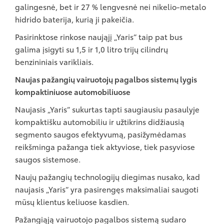
galingesnė, bet ir 27 % lengvesnė nei nikelio-metalo
hidrido baterija, kurią ji pakeičia.
Pasirinktose rinkose naująjį „Yaris“ taip pat bus
galima įsigyti su 1,5 ir 1,0 litro trijų cilindrų
benzininiais varikliais.
Naujas pažangių vairuotojų pagalbos sistemų lygis
kompaktiniuose automobiliuose
Naujasis „Yaris“ sukurtas tapti saugiausiu pasaulyje
kompaktišku automobiliu ir užtikrins didžiausią
segmento saugos efektyvumą, pasižymėdamas
reikšminga pažanga tiek aktyviose, tiek pasyviose
saugos sistemose.
Naujų pažangių technologijų diegimas nusako, kad
naujasis „Yaris“ yra pasirengęs maksimaliai saugoti
mūsų klientus keliuose kasdien.
Pažangiąją vairuotojo pagalbos sistemą sudaro