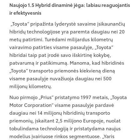
Naujojo 1.5 Hybrid dinaminė jėga: labiau reaguojantis
ir efektyvesnis
„Toyota“ pripažinta lyderystė savaime įsikaunančių
hibridų technologijose yra paremta daugiau nei 20
metų patirtimi. Turėdami milijardus kilometrų
vairavimo patirties visame pasaulyje, „Toyota“
hibridai taip pat įrodė savo išskirtinę kokybę,
patvarumą ir patikimumą. Manoma, kad hibridinės
„Toyota“ transporto priemonės kiekvieną dieną
visame pasaulyje nuvažiuoja daugiau nei 500
milijonų kilometrų.
Nuo pirmojo „Prius“ pristatymo 1997 metais, „Toyota
Motor Corporation“ visame pasaulyje pardavė
daugiau nei 14 milijonų hibridinių transporto
priemonių, įskaitant 2,5 milijono Europoje, nuolat
tobulindama technologiją ir pristatydama naujus
modelius įvairiuose rinkos segmentuose. „Yaris