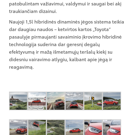
patobulintam važiavimui, valdymui ir saugai bei akį
traukiančiam dizainui.
Naujoji 1,5l hibridinės dinaminės jėgos sistema teikia
dar daugiau naudos – ketvirtos kartos „Toyota“
pasaulyje pirmaujanti savaiminio įkrovimo hibridinė
technologija suderina dar geresnį degalų
efektyvumą ir mažą išmetamųjų teršalų kiekį su
didesniu vairavimo atlygiu, kalbant apie jėgą ir
reagavimą.