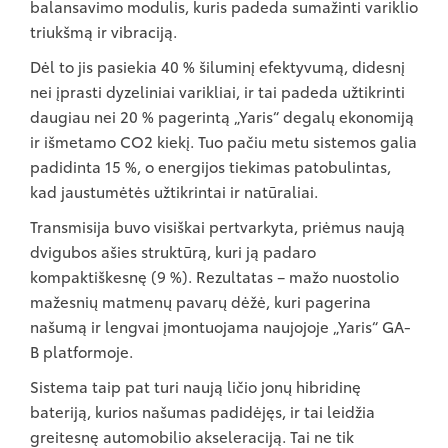
balansavimo modulis, kuris padeda sumažinti variklio
triukšmą ir vibraciją.
Dėl to jis pasiekia 40 % šiluminį efektyvumą, didesnį
nei įprasti dyzeliniai varikliai, ir tai padeda užtikrinti
daugiau nei 20 % pagerintą „Yaris“ degalų ekonomiją
ir išmetamo CO2 kiekį. Tuo pačiu metu sistemos galia
padidinta 15 %, o energijos tiekimas patobulintas,
kad jaustumėtės užtikrintai ir natūraliai.
Transmisija buvo visiškai pertvarkyta, priėmus naują
dvigubos ašies struktūrą, kuri ją padaro
kompaktiškesnę (9 %). Rezultatas – mažo nuostolio
mažesnių matmenų pavarų dėžė, kuri pagerina
našumą ir lengvai įmontuojama naujojoje „Yaris“ GA-
B platformoje.
Sistema taip pat turi naują ličio jonų hibridinę
bateriją, kurios našumas padidėjęs, ir tai leidžia
greitesnę automobilio akseleraciją. Tai ne tik