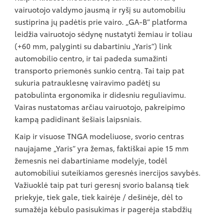
vairuotojo valdymo jausmą ir ryšį su automobiliu
sustiprina jų padėtis prie vairo. „GA-B“ platforma
leidžia vairuotojo sėdynę nustatyti žemiau ir toliau
(+60 mm, palyginti su dabartiniu „Yaris“) link
automobilio centro, ir tai padeda sumažinti
transporto priemonės sunkio centrą. Tai taip pat
sukuria patrauklesnę vairavimo padėtį su
patobulinta ergonomika ir didesniu reguliavimu.
Vairas nustatomas arčiau vairuotojo, pakreipimo
kampą padidinant šešiais laipsniais.
Kaip ir visuose TNGA modeliuose, svorio centras
naujajame „Yaris“ yra žemas, faktiškai apie 15 mm
žemesnis nei dabartiniame modelyje, todėl
automobiliui suteikiamos geresnės inercijos savybės.
Važiuoklė taip pat turi geresnį svorio balansą tiek
priekyje, tiek gale, tiek kairėje / dešinėje, dėl to
sumažėja kėbulo pasisukimas ir pagerėja stabdžių