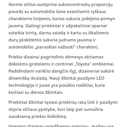
Išorinis stilius sustiprina sukoncentruotų proporcijų
poveikį su automobilio šone esančiomis ryškaus
charakterio linijomis, kurios sukuria judėjimo pirmyn
jausmą. Galingi priekiniai ir užpakaliniai sparnai
suteikia tvirtą, darnų vaizdą ir kartu su iškaltomis
durų plokštėmis sukuria judrumo jausmą ir
automobilio „paruoštas važiuoti“ charakterį.
Priekio dizainui pagrindinis dėmesys skiriamas
didelėms grotelėms ir centrinei „Toyota“ emblemai.
Padidindami variklio dangčio ilgį, dizaineriai sukūrė
dinamišką išvaizdą. Nauji žibintai pasižymi LED
technologija ir juose yra posūkio rodikliai, kurie
keičiasi su dienos žibintais.
Priekiniai žibintai tęsiasi priekinių ratų link ir pasižymi
stipria stiliaus ypatybe, kuri taip pat sumažina
suvokiamą priekio išsikišimą.
Interjero dizainas grindžiamas principu „mažiau yra