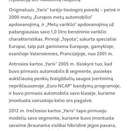
Originalusis „Yaris“ turėjo tiesioginį poveikį – pelnė ir
2000 metų „Europos metų automobilio“
apdovanojimą, ir „Metų variklio“ apdovanojimą už
pažangiausias savo 1,0 litro benzininio variklio
charakteristikas. Pirmoji „Toyota“, sukurta specialiai
Europai, taip pat gaminama Europoje, gamykloje,
esančioje Valensiennes, Prancūzijoje, nuo 2001 m.
Antrosios kartos „Yaris“ 2005 m. Išsiskyrė tuo, kad
buvo pirmasis automobilis B segmente, pasiekęs
aukščiausią penkių žvaigždučių saugos įvertinimą
nepriklausomoje „Euro NCAP“ bandymų programoje,
ir buvo pirmasis automobilis savo klasėje, kuriame
įmontuota vairuotojo kelio oro pagalvė.
2012 m. trečiosios kartos „Yaris“ tapo pirmuoju
modeliu savo segmente, kuriame buvo įmontuota
savaime įkraunama visiškai hibridinė jėgos pavara,