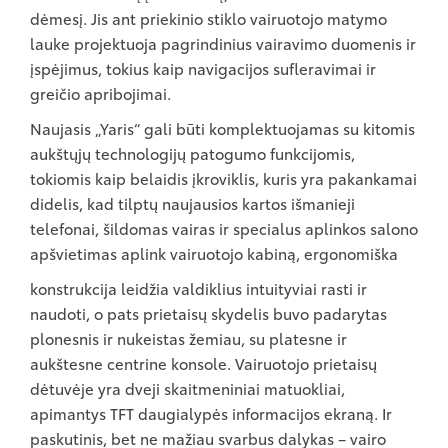
dėmesį. Jis ant priekinio stiklo vairuotojo matymo
lauke projektuoja pagrindinius vairavimo duomenis ir
įspėjimus, tokius kaip navigacijos sufleravimai ir
greičio apribojimai.
Naujasis „Yaris“ gali būti komplektuojamas su kitomis
aukštųjų technologijų patogumo funkcijomis,
tokiomis kaip belaidis įkroviklis, kuris yra pakankamai
didelis, kad tilptų naujausios kartos išmanieji
telefonai, šildomas vairas ir specialus aplinkos salono
apšvietimas aplink vairuotojo kabiną, ergonomiška
konstrukcija leidžia valdiklius intuityviai rasti ir
naudoti, o pats prietaisų skydelis buvo padarytas
plonesnis ir nukeistas žemiau, su platesne ir
aukštesne centrine konsole. Vairuotojo prietaisų
dėtuvėje yra dveji skaitmeniniai matuokliai,
apimantys TFT daugialypės informacijos ekraną. Ir
paskutinis, bet ne mažiau svarbus dalykas – vairo