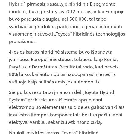
Hybrid“, pirmasis pasaulyje hibridinis B segmento
modelis, buvo pristatytas 2012 metais, ir kai Europoje
buvo parduota daugiau nei 500 000, tai tapo
svarbiausiu produktu, padedančiu geriau informuoti
visuomenę ir suvokti „Toyota“ hibridinės technologijos
pranašumus.
4-osios kartos hibridinė sistema buvo išbandyta
įvairiuose Europos miestuose, tokiuose kaip Roma,
Paryžius ir Darmštatas. Rezultatai rodo, kad beveik
80% laiko, kai automobilis naudojamas mieste, jis
važiuoja kaip nulinės emisijos automobilis.
Šie puikūs rezultatai įmanomi dėl „Toyota Hybrid
System“ architektūros, iš esmės aprūpinant
elektromobilio elementais su didelės galios varikliais
ir aukštos įtampos komponentais bei tuo pačiu labai
efektyviu varikliu, sekančiu Atkinsono ciklą.
Naujoji ketvirtos kartos „Toyota“ hibridinė