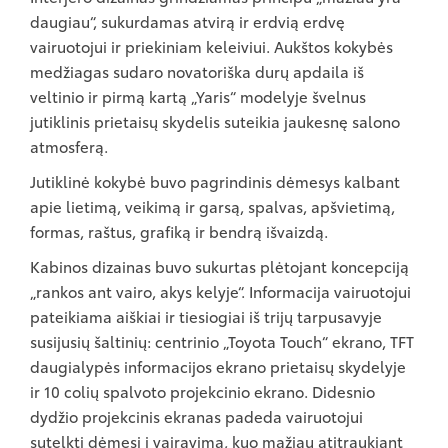
daugiau“, sukurdamas atvirą ir erdvią erdvę
vairuotojui ir priekiniam keleiviui. Aukštos kokybės
medžiagas sudaro novatoriška durų apdaila iš
veltinio ir pirmą kartą „Yaris“ modelyje švelnus
jutiklinis prietaisų skydelis suteikia jaukesnę salono
atmosferą.
Jutiklinė kokybė buvo pagrindinis dėmesys kalbant
apie lietimą, veikimą ir garsą, spalvas, apšvietimą,
formas, raštus, grafiką ir bendrą išvaizdą.
Kabinos dizainas buvo sukurtas plėtojant koncepciją
„rankos ant vairo, akys kelyje“. Informacija vairuotojui
pateikiama aiškiai ir tiesiogiai iš trijų tarpusavyje
susijusių šaltinių: centrinio „Toyota Touch“ ekrano, TFT
daugialypės informacijos ekrano prietaisų skydelyje
ir 10 colių spalvoto projekcinio ekrano. Didesnio
dydžio projekcinis ekranas padeda vairuotojui
sutelkti dėmesį į vairavimą, kuo mažiau atitraukiant