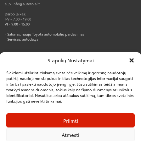
el.p. info@autotoja.lt
Darbo laikas:
I-V - 7:30 - 19:00
VI - 9:00 - 15:00
- Salonas, naujų Toyota automobilių pardavimas
- Servisas, autodalys
AUTOTOJA PRO CENTRAS
Slapukų Nustatymai
Rūko g. 1, Kumpių k., Kauno r.
Tel. +370 37 247777
Siekdami užtikrinti tinkamą svetainės veikimą ir geresnę naudotojų
el.p. info@autotoja.lt
patirtį, naudojame slapukus ir kitas technologijas informacijai saugoti
ir (arba) pasiekti naudotojo įrenginyje. Jūsų sutikimas leidžia mums
Darbo laikas:
tvarkyti asmens duomenis, tokius kaip naršymo duomenys ar unikalūs
I-V – 8:00-18:00
identifikatoriai. Nesutikus arba atšaukus sutikimą, tam tikros svetainės
VI – nedirbame
funkcijos gali neveikti tinkamai.
– Salonas, naujų komercinių automobilių pardavimas
– Servisas, autodalys
– Kėbulų remontas
Priimti
Atmesti