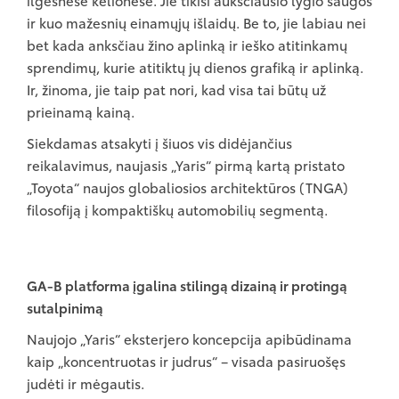
ilgesnėse kelionėse. Jie tikisi aukščiausio lygio saugos
ir kuo mažesnių einamųjų išlaidų. Be to, jie labiau nei
bet kada anksčiau žino aplinką ir ieško atitinkamų
sprendimų, kurie atitiktų jų dienos grafiką ir aplinką.
Ir, žinoma, jie taip pat nori, kad visa tai būtų už
prieinamą kainą.
Siekdamas atsakyti į šiuos vis didėjančius
reikalavimus, naujasis „Yaris“ pirmą kartą pristato
„Toyota“ naujos globaliosios architektūros (TNGA)
filosofiją į kompaktiškų automobilių segmentą.
GA-B platforma įgalina stilingą dizainą ir protingą
sutalpinimą
Naujojo „Yaris“ eksterjero koncepcija apibūdinama
kaip „koncentruotas ir judrus“ – visada pasiruošęs
judėti ir mėgautis.