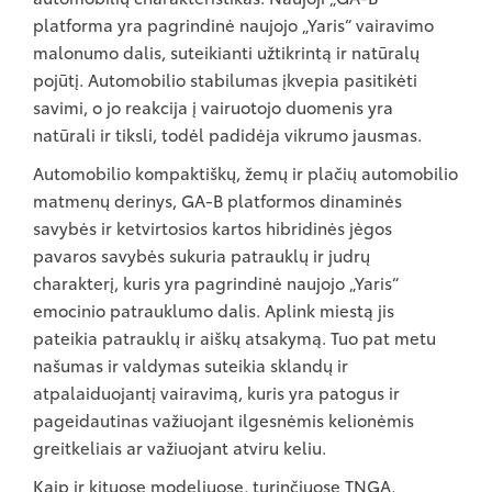
platforma yra pagrindinė naujojo „Yaris“ vairavimo
malonumo dalis, suteikianti užtikrintą ir natūralų
pojūtį. Automobilio stabilumas įkvepia pasitikėti
savimi, o jo reakcija į vairuotojo duomenis yra
natūrali ir tiksli, todėl padidėja vikrumo jausmas.
Automobilio kompaktiškų, žemų ir plačių automobilio
matmenų derinys, GA-B platformos dinaminės
savybės ir ketvirtosios kartos hibridinės jėgos
pavaros savybės sukuria patrauklų ir judrų
charakterį, kuris yra pagrindinė naujojo „Yaris“
emocinio patrauklumo dalis. Aplink miestą jis
pateikia patrauklų ir aiškų atsakymą. Tuo pat metu
našumas ir valdymas suteikia sklandų ir
atpalaiduojantį vairavimą, kuris yra patogus ir
pageidautinas važiuojant ilgesnėmis kelionėmis
greitkeliais ar važiuojant atviru keliu.
Kaip ir kituose modeliuose, turinčiuose TNGA,