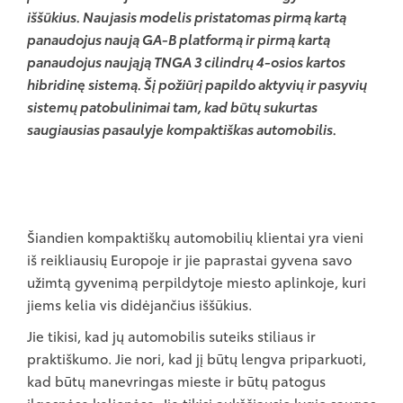
iššūkius. Naujasis modelis pristatomas pirmą kartą
panaudojus naują GA-B platformą ir pirmą kartą
panaudojus naująją TNGA 3 cilindrų 4-osios kartos
hibridinę sistemą. Šį požiūrį papildo aktyvių ir pasyvių
sistemų patobulinimai tam, kad būtų sukurtas
saugiausias pasaulyje kompaktiškas automobilis.
Šiandien kompaktiškų automobilių klientai yra vieni
iš reikliausių Europoje ir jie paprastai gyvena savo
užimtą gyvenimą perpildytoje miesto aplinkoje, kuri
jiems kelia vis didėjančius iššūkius.
Jie tikisi, kad jų automobilis suteiks stiliaus ir
praktiškumo. Jie nori, kad jį būtų lengva priparkuoti,
kad būtų manevringas mieste ir būtų patogus