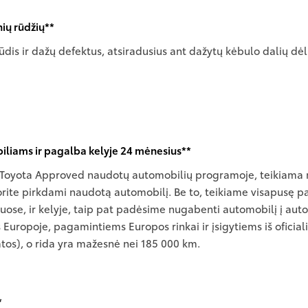
nių rūdžių**
dis ir dažų defektus, atsiradusius ant dažytų kėbulo dalių dė
liams ir pagalba kelyje 24 mėnesius**
Toyota Approved naudotų automobilių programoje, teikiama ma
rite pirkdami naudotą automobilį. Be to, teikiame visapusę pag
uose, ir kelyje, taip pat padėsime nugabenti automobilį į au
uropoje, pagamintiems Europos rinkai ir įsigytiems iš oficial
atos), o rida yra mažesnė nei 185 000 km.
*