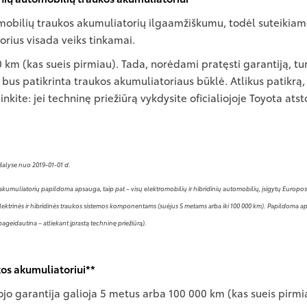
tomobilių traukos akumuliatorių ilgaamžiškumu, todėl suteikiam
orius visada veiks tinkamai.
 km (kas sueis pirmiau). Tada, norėdami pratęsti garantiją, turė
 bus patikrinta traukos akumuliatoriaus būklė. Atlikus patikrą,
inkite: jei techninę priežiūrą vykdysite oficialiojoje Toyota a
 šalyse nuo 2019-01-01 d.
aukos akumuliatorių papildoma apsauga, taip pat – visų elektromobilių ir hibridinių automobilių, įsigytų Euro
ja elektrinės ir hibridinės traukos sistemos komponentams (suėjus 5 metams arba iki 100 000 km). Papildoma
pageidautina – atliekant įprastą techninę priežiūrą).
os akumuliatoriui**
jo garantija galioja 5 metus arba 100 000 km (kas sueis pirmi