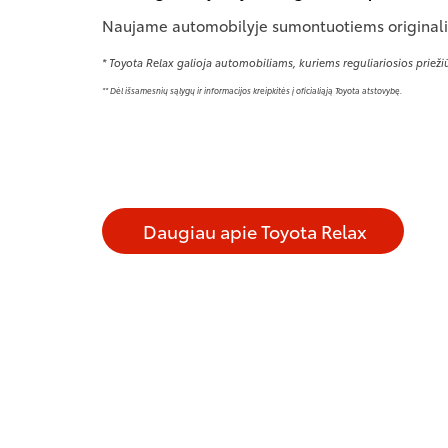
Naujame automobilyje sumontuotiems originali
* Toyota Relax galioja automobiliams, kuriems reguliariosios priežiūr
** Dėl išsamesnių sąlygų ir informacijos kreipkitės į oficialiąją Toyota atstovybę.
Daugiau apie Toyota Relax