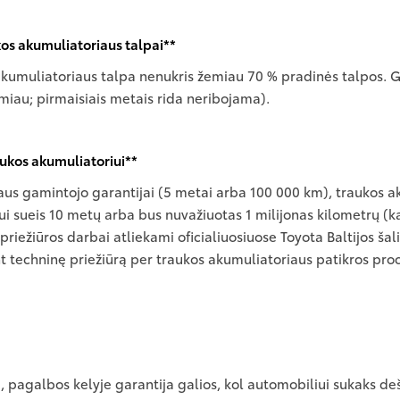
os akumuliatoriaus talpai**
akumuliatoriaus talpa nenukris žemiau 70 % pradinės talpos. 
rmiau; pirmaisiais metais rida neribojama).
aukos akumuliatoriui**
aus gamintojo garantijai (5 metai arba 100 000 km), traukos 
ui sueis 10 metų arba bus nuvažiuotas 1 milijonas kilometrų (k
 priežiūros darbai atliekami oficialiuosiuose Toyota Baltijos ša
t techninę priežiūrą per traukos akumuliatoriaus patikros pro
ūrą, pagalbos kelyje garantija galios, kol automobiliui sukaks 