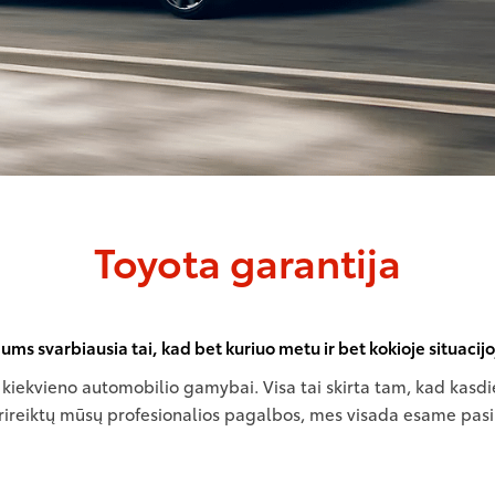
Toyota garantija
ums svarbiausia tai, kad bet kuriuo metu ir bet kokioje situacij
 kiekvieno automobilio gamybai. Visa tai skirta tam, kad kasd
rireiktų mūsų profesionalios pagalbos, mes visada esame pasi