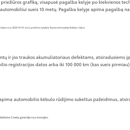
s priežiūros grafiką, visapusė pagalba kelyje po kiekvienos t
kol automobiliui sueis 10 metų. Pagalba kelyje apima pagalbą 
šalyse nuo 2020-01-01, kurių priežiūra vykdyta Toyota atstovybėje Baltijos šalyse.
ntų ir jos traukos akumuliatoriaus defektams, atsiradusiems
io registracijos datos arba iki 100 000 km (kas sueis pirmiau)
 apima automobilio kėbulo rūdijimo sukeltus pažeidimus, atsir
uteikiama 3 metų garantija nuo korozijos.