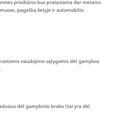
echninės priežiūros bus pratęsiama dar metams.
namuose, pagalbą kelyje ir automobilio
 įprastomis naudojimo sąlygomis dėl gamybos
.
adusius dėl gamybinio broko (tai yra dėl