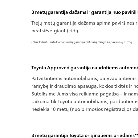
3 metų garantija dažams ir garantija nuo pavirši
Trejų metų garantija dažams apima paviršines rū
neatsižvelgiant į ridą.
Hilux kėbului suteikiama 1 metų garantija dėl dažų dangos ir paviršinių rūdžių.
Toyota Approved garantija naudotiems automobi
Patvirtintiems automobiliams, dalyvaujantiems 
ramybę ir draudimo apsaugą, kokios tikitės ir no
Suteiksime Jums visą reikiamą pagalbą – ir nam
taikoma tik Toyota automobiliams, parduotiems E
nesiekia 10 metų (nuo pirmosios registracijos d
3 metų garantija Toyota originaliems priedams*