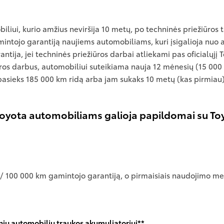
ui, kurio amžius neviršija 10 metų, po techninės priežiūros 
ntojo garantiją naujiems automobiliams, kuri įsigalioja nuo a
antija, jei techninės priežiūros darbai atliekami pas oficialųjį 
žiūros darbus, automobiliui suteikiama nauja 12 mėnesių (15 0
 pasieks 185 000 km ridą arba jam sukaks 10 metų (kas pirmiau)
 Toyota automobiliams galioja papildomai su Toy
/ 100 000 km gamintojo garantiją, o pirmaisiais naudojimo met
dinių automobilių traukos akumuliatoriui**