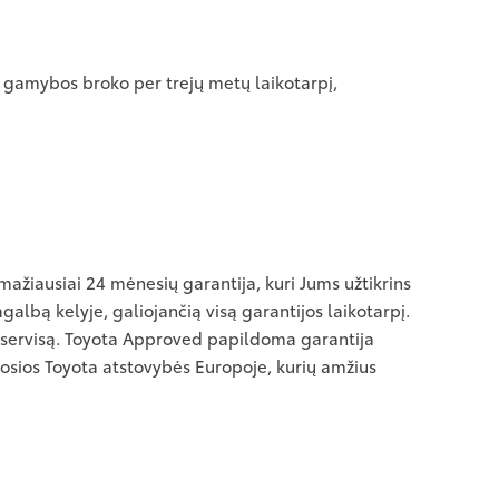
l gamybos broko per trejų metų laikotarpį,
žiausiai 24 mėnesių garantija, kuri Jums užtikrins
albą kelyje, galiojančią visą garantijos laikotarpį.
toservisą. Toyota Approved papildoma garantija
iosios Toyota atstovybės Europoje, kurių amžius