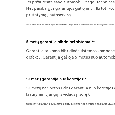
Jei prižiūrėsite savo automobilį pagal techninė
Net pasibaigus garantijos galiojimui. Iki tol, 
pristatymą į autoservisą.
Taikoma visiems naujiems Toyota modeliams, įsigytiems oficialiojoje Toyota atstovybėje Baltijos 
5 metų garantija hibridinei sistemai**
Garantija taikoma hibridinės sistemos kompone
defektų. Garantija galioja 5 metus nuo automobil
12 metų garantija nuo korozijos**
12 metų neribotos ridos garantija nuo korozijos
kiauryminių angų iš vidaus į išorę).
Proace ir Hilux kabinai suteikiama 6 metų garantija nuo korozijos. Hilux kėbului s