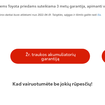
ems Toyota priedams suteikiama 3 metų garantija, apimanti v
os darbai buvo atliekami nuo 2022-04-01. Taisykles, sąlygas ir išimtis galite rasti
čia
.
Žr. traukos akumuliatorių
garantiją
Kad vairuotumėte be jokių rūpesčių!