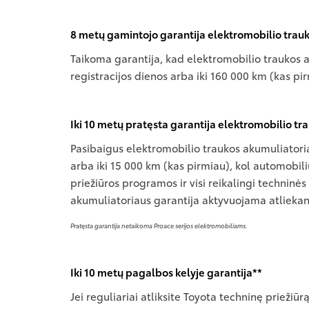
8 metų gamintojo garantija elektromobilio trauk
Taikoma garantija, kad elektromobilio traukos 
registracijos dienos arba iki 160 000 km (kas pi
Iki 10 metų pratęsta garantija elektromobilio tr
Pasibaigus elektromobilio traukos akumuliatori
arba iki 15 000 km (kas pirmiau), kol automobili
priežiūros programos ir visi reikalingi techninės
akumuliatoriaus garantija aktyvuojama atliekan
Pratęsta garantija netaikoma Proace serijos elektromobiliams.
Iki 10 metų pagalbos kelyje garantija**
Jei reguliariai atliksite Toyota techninę prieži