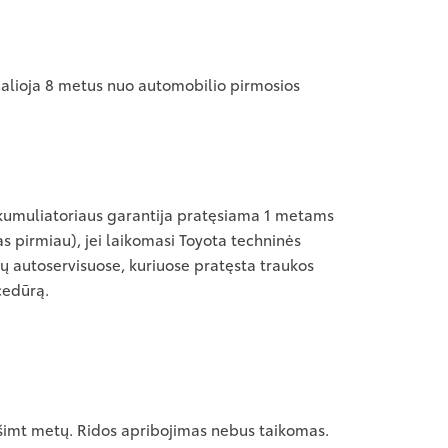
Galioja 8 metus nuo automobilio pirmosios
akumuliatoriaus garantija pratęsiama 1 metams
as pirmiau), jei laikomasi Toyota techninės
lių autoservisuose, kuriuose pratęsta traukos
cedūrą.
dešimt metų. Ridos apribojimas nebus taikomas.