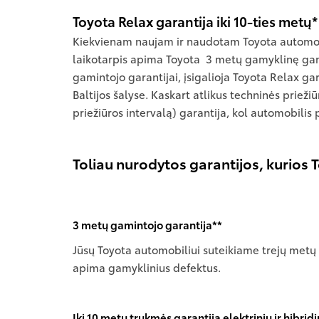
Toyota Relax garantija iki 10-ties metų*
Kiekvienam naujam ir naudotam Toyota automobili
laikotarpis apima Toyota 3 metų gamyklinę gami
gamintojo garantijai, įsigalioja Toyota Relax gar
Baltijos šalyse. Kaskart atlikus techninės prie
priežiūros intervalą) garantija, kol automobilis
Toliau nurodytos garantijos, kurios
3 metų gamintojo garantija**
Jūsų Toyota automobiliui suteikiame trejų metų 
apima gamyklinius defektus.
Iki 10 metų trukmės garantija elektrinių ir hibri