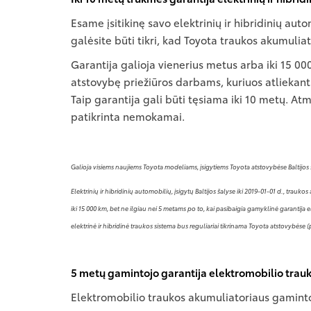
Esame įsitikinę savo elektrinių ir hibridinių au
galėsite būti tikri, kad Toyota traukos akumuliat
Garantija galioja vienerius metus arba iki 15 000
atstovybę priežiūros darbams, kuriuos atliekant
Taip garantija gali būti tęsiama iki 10 metų. Atm
patikrinta nemokamai.
Galioja visiems naujiems Toyota modeliams, įsigytiems Toyota atstovybėse Baltijos
Elektrinių ir hibridinių automobilių, įsigytų Baltijos šalyse iki 2019-01-01 d., tr
iki 15 000 km, bet ne ilgiau nei 5 metams po to, kai pasibaigia gamyklinė garanti
elektrinė ir hibridinė traukos sistema bus reguliariai tikrinama Toyota atstovybėse (
5 metų gamintojo garantija elektromobilio trauk
Elektromobilio traukos akumuliatoriaus gaminto