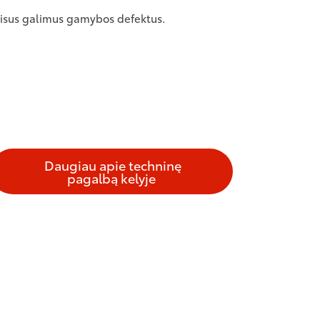
isus galimus gamybos defektus.
Daugiau apie techninę
pagalbą kelyje