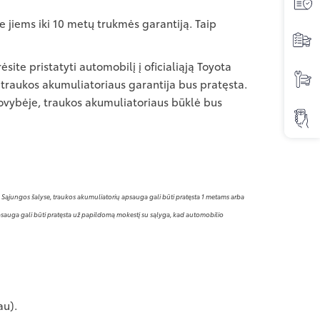
e jiems iki 10 metų trukmės garantiją. Taip
site pristatyti automobilį į oficialiąją Toyota
 traukos akumuliatoriaus garantija bus pratęsta.
tstovybėje, traukos akumuliatoriaus būklė bus
pos Sąjungos šalyse, traukos akumuliatorių apsauga gali būti pratęsta 1 metams arba
 apsauga gali būti pratęsta už papildomą mokestį su sąlyga, kad automobilio
au).