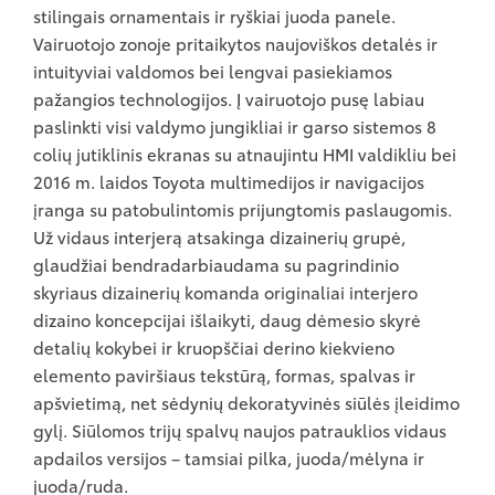
stilingais ornamentais ir ryškiai juoda panele.
Vairuotojo zonoje pritaikytos naujoviškos detalės ir
intuityviai valdomos bei lengvai pasiekiamos
pažangios technologijos. Į vairuotojo pusę labiau
paslinkti visi valdymo jungikliai ir garso sistemos 8
colių jutiklinis ekranas su atnaujintu HMI valdikliu bei
2016 m. laidos Toyota multimedijos ir navigacijos
įranga su patobulintomis prijungtomis paslaugomis.
Už vidaus interjerą atsakinga dizainerių grupė,
glaudžiai bendradarbiaudama su pagrindinio
skyriaus dizainerių komanda originaliai interjero
dizaino koncepcijai išlaikyti, daug dėmesio skyrė
detalių kokybei ir kruopščiai derino kiekvieno
elemento paviršiaus tekstūrą, formas, spalvas ir
apšvietimą, net sėdynių dekoratyvinės siūlės įleidimo
gylį. Siūlomos trijų spalvų naujos patrauklios vidaus
apdailos versijos – tamsiai pilka, juoda/mėlyna ir
juoda/ruda.