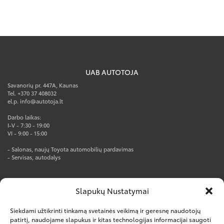
UAB AUTOTOJA
Savanorių pr. 447A, Kaunas
Tel. +370 37 408032
el.p. info@autotoja.lt
Darbo laikas:
I-V - 7:30 - 19:00
VI - 9:00 - 15:00
- Salonas, naujų Toyota automobilių pardavimas
- Servisas, autodalys
AUTOTOJA PRO CENTRAS
Slapukų Nustatymai
Rūko g. 1, Kumpių k., Kauno r.
Tel. +370 37 247777
Siekdami užtikrinti tinkamą svetainės veikimą ir geresnę naudotojų
el.p. info@autotoja.lt
patirtį, naudojame slapukus ir kitas technologijas informacijai saugoti