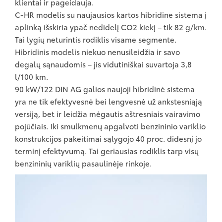
klientai ir pageidauja.
C-HR modelis su naujausios kartos hibridine sistema į
aplinką išskiria ypač nedidelį CO2 kiekį – tik 82 g/km.
Tai lygių neturintis rodiklis visame segmente.
Hibridinis modelis niekuo nenusileidžia ir savo
degalų sąnaudomis – jis vidutiniškai suvartoja 3,8
l/100 km.
90 kW/122 DIN AG galios naujoji hibridinė sistema
yra ne tik efektyvesnė bei lengvesnė už ankstesniąją
versiją, bet ir leidžia mėgautis aštresniais vairavimo
pojūčiais. Iki smulkmenų apgalvoti benzininio variklio
konstrukcijos pakeitimai sąlygojo 40 proc. didesnį jo
terminį efektyvumą. Tai geriausias rodiklis tarp visų
benzininių variklių pasaulinėje rinkoje.