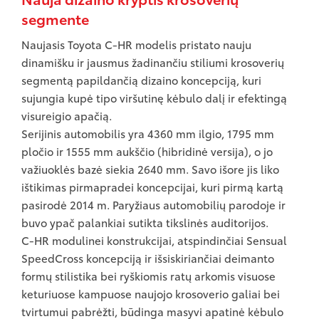
segmente
Naujasis Toyota C-HR modelis pristato nauju
dinamišku ir jausmus žadinančiu stiliumi krosoverių
segmentą papildančią dizaino koncepciją, kuri
sujungia kupė tipo viršutinę kėbulo dalį ir efektingą
visureigio apačią.
Serijinis automobilis yra 4360 mm ilgio, 1795 mm
pločio ir 1555 mm aukščio (hibridinė versija), o jo
važiuoklės bazė siekia 2640 mm. Savo išore jis liko
ištikimas pirmapradei koncepcijai, kuri pirmą kartą
pasirodė 2014 m. Paryžiaus automobilių parodoje ir
buvo ypač palankiai sutikta tikslinės auditorijos.
C-HR modulinei konstrukcijai, atspindinčiai Sensual
SpeedCross koncepciją ir išsiskiriančiai deimanto
formų stilistika bei ryškiomis ratų arkomis visuose
keturiuose kampuose naujojo krosoverio galiai bei
tvirtumui pabrėžti, būdinga masyvi apatinė kėbulo