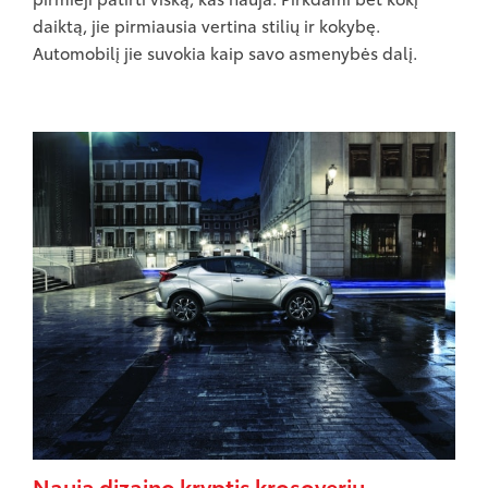
daiktą, jie pirmiausia vertina stilių ir kokybę.
Automobilį jie suvokia kaip savo asmenybės dalį.
Nauja dizaino kryptis krosoverių