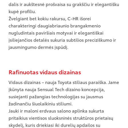
dalis ir aukštesnė prošvaisa su grakščiu ir elegantišku
kupė profiliu.
Žvelgiant bet kokiu rakursu, C-HR išorei
charakteringi daugiabriaunio brangakmenio
nugludintais paviršiais motyvai ir elegantiškai
įsiliejančios detalės sukuria subtilios preciziškumo ir
jausmingumo dermės įspūdį.
Rafinuotas vidaus dizainas
Vidaus dizainas – nauja Toyota stiliaus paraiška. Jame
įkūnyta nauja Sensual Tech dizaino koncepcija,
susiejanti pažangias technologijas su jausmus
žadinančiu šiuolaikiniu stiliumi.
Jauki ir maloni erdvaus salono aplinka sukurta
pritaikius vientisos sluoksninės struktūros prietaisų
skydelį, kuris driekiasi iki durelių apdailos su