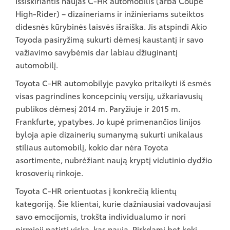
Išsiskiriantis naujas C-HR automobilis (arba Coupe
High-Rider) – dizaineriams ir inžinieriams suteiktos
didesnės kūrybinės laisvės išraiška. Jis atspindi Akio
Toyoda pasiryžimą sukurti dėmesį kaustantį ir savo
važiavimo savybėmis dar labiau džiuginantį
automobilį.
Toyota C-HR automobilyje pavyko pritaikyti iš esmės
visas pagrindines koncepcinių versijų, užkariavusių
publikos dėmesį 2014 m. Paryžiuje ir 2015 m.
Frankfurte, ypatybes. Jo kupė primenančios linijos
byloja apie dizainerių sumanymą sukurti unikalaus
stiliaus automobilį, kokio dar nėra Toyota
asortimente, nubrėžiant naują kryptį vidutinio dydžio
krosoverių rinkoje.
Toyota C-HR orientuotas į konkrečią klientų
kategoriją. Šie klientai, kurie dažniausiai vadovaujasi
savo emocijomis, trokšta individualumo ir nori
pirmieji patirti viską, kas nauja. Pirkdami bet kokį