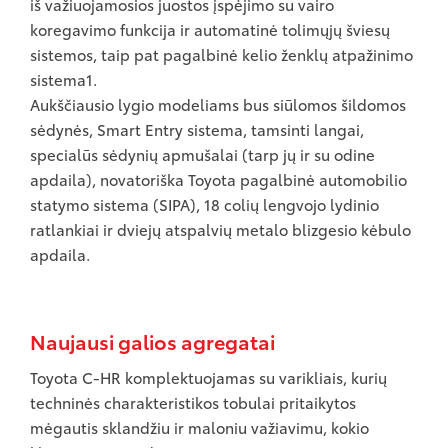
iš važiuojamosios juostos įspėjimo su vairo
koregavimo funkcija ir automatinė tolimųjų šviesų
sistemos, taip pat pagalbinė kelio ženklų atpažinimo
sistema1.
Aukščiausio lygio modeliams bus siūlomos šildomos
sėdynės, Smart Entry sistema, tamsinti langai,
specialūs sėdynių apmušalai (tarp jų ir su odine
apdaila), novatoriška Toyota pagalbinė automobilio
statymo sistema (SIPA), 18 colių lengvojo lydinio
ratlankiai ir dviejų atspalvių metalo blizgesio kėbulo
apdaila.
Naujausi galios agregatai
Toyota C-HR komplektuojamas su varikliais, kurių
techninės charakteristikos tobulai pritaikytos
mėgautis sklandžiu ir maloniu važiavimu, kokio