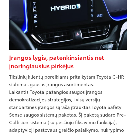
Įrangos lygis, patenkinsiantis net
įnoringiausius pirkėjus
Tikslinių klientų poreikiams pritaikytam Toyota C-HR
siūlomas gausus įrangos asortimentas.
Laikantis Toyota pažangios saugos įrangos
demokratizacijos strategijos, į visų versijų
standartinės įrangos sąrašą įtrauktas Toyota Safety
Sense saugos sistemų paketas. Šį paketą sudaro Pre-
Collision sistema (su pėsčiųjų fiksavimo funkcija),
adaptyvioji pastovaus greičio palaikymo, nukrypimo