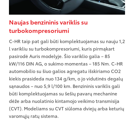
Naujas benzininis variklis su
turbokompresoriumi
C-HR taip pat gali būti komplektuojamas su nauju 1,2
l varikliu su turbokompresoriumi, kuris pirmąkart
pasirodė Auris modelyje. Šio variklio galia – 85
kW/116 DIN AG, o sukimo momentas – 185 Nm. C-HR
automobilio su šiuo galios agregatu išskiriamo CO2
kiekis prasideda nuo 134 g/km, o jo vidutinės degalų
sąnaudos – nuo 5,9 l/100 km. Benzininis variklis gali
būti komplektuojamas su šešių pavarų mechanine
dėže arba nuolatinio kintamojo veikimo transmisija
(CVT). Modeliams su CVT siūloma dviejų arba keturių
varomųjų ratų sistema.