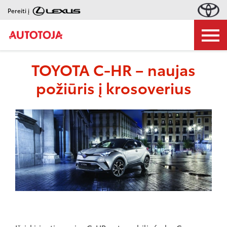
Pereiti į
TOYOTA C-HR – naujas
požiūris į krosoverius