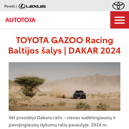
Pereiti į
TOYOTA GAZOO Racing
Baltijos šalys | DAKAR 2024
Vėl prasidėjo Dakaro ralis – vienas sudėtingiausių ir
pavojingiausių dykumų ralių pasaulyje. 2024 m.