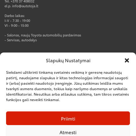
Tel. +370 37 408032
el.p. info@autotoja.lt
Darbo laikas:
I-V - 7:30 - 19:00
VI - 9:00 - 15:00
- Salonas, naujų Toyota automobilių pardavimas
- Servisas, autodalys
AUTOTOJA PRO CENTRAS
Slapukų Nustatymai
Rūko g. 1, Kumpių k., Kauno r.
Tel. +370 37 247777
Siekdami užtikrinti tinkamą svetainės veikimą ir geresnę naudotojų
el.p. info@autotoja.lt
patirtį, naudojame slapukus ir kitas technologijas informacijai saugoti
ir (arba) pasiekti naudotojo įrenginyje. Jūsų sutikimas leidžia mums
Darbo laikas:
tvarkyti asmens duomenis, tokius kaip naršymo duomenys ar unikalūs
I-V – 8:00-18:00
VI – nedirbame
identifikatoriai. Nesutikus arba atšaukus sutikimą, tam tikros svetainės
funkcijos gali neveikti tinkamai.
– Salonas, naujų komercinių automobilių pardavimas
– Servisas, autodalys
– Kėbulų remontas
Priimti
Atmesti