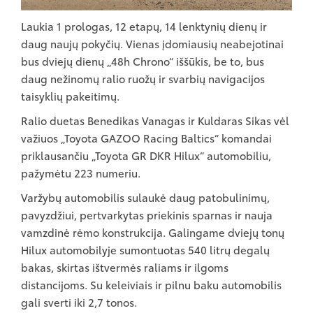
Laukia 1 prologas, 12 etapų, 14 lenktynių dienų ir
daug naujų pokyčių. Vienas įdomiausių neabejotinai
bus dviejų dienų „48h Chrono“ iššūkis, be to, bus
daug nežinomų ralio ruožų ir svarbių navigacijos
taisyklių pakeitimų.
Ralio duetas Benedikas Vanagas ir Kuldaras Sikas vėl
važiuos „Toyota GAZOO Racing Baltics“ komandai
priklausančiu „Toyota GR DKR Hilux“ automobiliu,
pažymėtu 223 numeriu.
Varžybų automobilis sulaukė daug patobulinimų,
pavyzdžiui, pertvarkytas priekinis sparnas ir nauja
vamzdinė rėmo konstrukcija. Galingame dviejų tonų
Hilux automobilyje sumontuotas 540 litrų degalų
bakas, skirtas ištvermės raliams ir ilgoms
distancijoms. Su keleiviais ir pilnu baku automobilis
gali sverti iki 2,7 tonos.