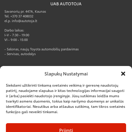
UAB AUTOTOJA
Savanorių pr. 447A, Kaunas
Tel. +370 37 408032
el.p. info@autotoja.lt
Darbo laikas:
I-V - 7:30 - 19:00
VI - 9:00 - 15:00
- Salonas, naujų Toyota automobilių pardavimas
- Servisas, autodalys
AUTOTOJA PRO CENTRAS
Slapukų Nustatymai
Rūko g. 1, Kumpių k., Kauno r.
Tel. +370 37 247777
Siekdami užtikrinti tinkamą svetainės veikimą ir geresnę naudotojų
el.p. info@autotoja.lt
patirtį, naudojame slapukus ir kitas technologijas informacijai saugoti
ir (arba) pasiekti naudotojo įrenginyje. Jūsų sutikimas leidžia mums
Darbo laikas:
tvarkyti asmens duomenis, tokius kaip naršymo duomenys ar unikalūs
I-V – 8:00-18:00
VI – nedirbame
identifikatoriai. Nesutikus arba atšaukus sutikimą, tam tikros svetainės
funkcijos gali neveikti tinkamai.
– Salonas, naujų komercinių automobilių pardavimas
– Servisas, autodalys
– Kėbulų remontas
Priimti