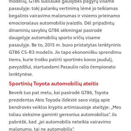
modelių, GT86 susilaukė gausybės pagyrų visame
pasaulyje: tokį palankų vertinimą lėmė jo teikiamas
begalinis vairavimo malonumas ir visiems prieinamo
emocionalaus automobilio įvaizdis. Dėl pripažintų
dinaminių savybių GT86 sėkmingai pasirodė
daugelyje automobilių sporto sričių visame
pasaulyje. Be to, 2015 m. buvo pristatytas lenktyninis
GT86 CS-R3 modelis. Jis tapo ekonomišku sprendimu
tiems, kurie troško patirti sportinės kovos jaudulį,
pavyzdžiui, startuodami Pasaulio ralio čempionato
lenktynėse.
Sportinių Toyota automobilių ateitis
Beveik tuo pat metu, kai pasirodė GT86, Toyota
prezidentas Akio Toyoda išdėstė savo viziją apie
bendrovės veiklos kryptis artimiausioje ateityje: „Mes
toliau sieksime gaminti geresnius automobilius“. Jis
pabrėžė, kad „jei automobilis neteikia vairavimo
malonumo, tai ne automobilis“.