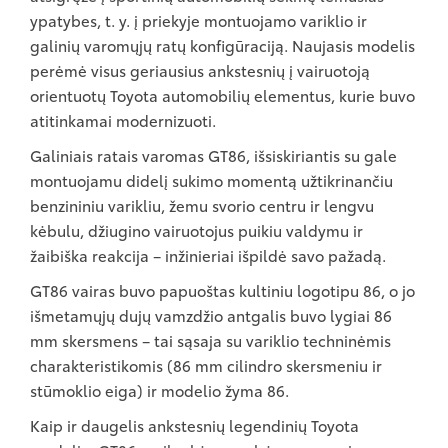
ypatybes, t. y. į priekyje montuojamo variklio ir
galinių varomųjų ratų konfigūraciją. Naujasis modelis
perėmė visus geriausius ankstesnių į vairuotoją
orientuotų Toyota automobilių elementus, kurie buvo
atitinkamai modernizuoti.
Galiniais ratais varomas GT86, išsiskiriantis su gale
montuojamu didelį sukimo momentą užtikrinančiu
benzininiu varikliu, žemu svorio centru ir lengvu
kėbulu, džiugino vairuotojus puikiu valdymu ir
žaibiška reakcija – inžinieriai išpildė savo pažadą.
GT86 vairas buvo papuoštas kultiniu logotipu 86, o jo
išmetamųjų dujų vamzdžio antgalis buvo lygiai 86
mm skersmens – tai sąsaja su variklio techninėmis
charakteristikomis (86 mm cilindro skersmeniu ir
stūmoklio eiga) ir modelio žyma 86.
Kaip ir daugelis ankstesnių legendinių Toyota