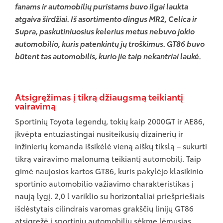
fanams ir automobilių puristams buvo ilgai laukta
atgaiva širdžiai. Iš asortimento dingus MR2, Celica ir
Supra, paskutiniuosius kelerius metus nebuvo jokio
automobilio, kuris patenkintų jų troškimus. GT86 buvo
būtent tas automobilis, kurio jie taip nekantriai laukė.
Atsigręžimas į tikrą džiaugsmą teikiantį
vairavimą
Sportinių Toyota legendų, tokių kaip 2000GT ir AE86,
įkvėpta entuziastingai nusiteikusių dizainerių ir
inžinierių komanda išsikėlė vieną aiškų tikslą – sukurti
tikrą vairavimo malonumą teikiantį automobilį. Taip
gimė naujosios kartos GT86, kuris pakylėjo klasikinio
sportinio automobilio važiavimo charakteristikas į
naują lygį. 2,0 l variklio su horizontaliai priešpriešiais
išdėstytais cilindrais varomas grakščių linijų GT86
atsigręžė į sportinių automobilių sėkmę lėmusias