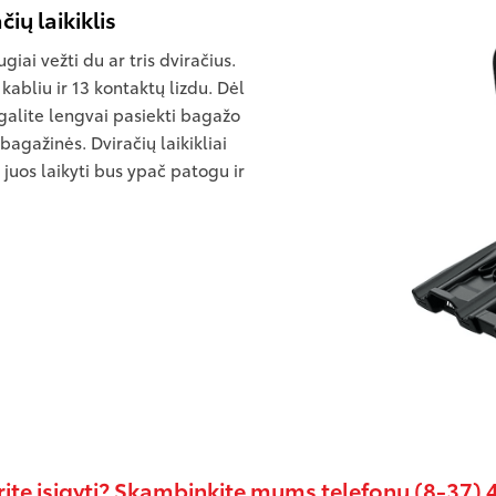
ių laikiklis
ugiai vežti du ar tris dviračius.
kabliu ir 13 kontaktų lizdu. Dėl
galite lengvai pasiekti bagažo
e bagažinės. Dviračių laikikliai
 juos laikyti bus ypač patogu ir
ite įsigyti? Skambinkite mums telefonu (8-37)