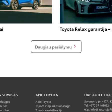
ai
Toyota Relax garantija 
Daugiau pasiūlymų
A
SERVISAS
APIE
TOYOTA
UAB AUTOTOJA
Savanorių pr. 447A, 
aslaugos
Apie Toyota
Tel. +370 37 408032
rvisas
Toyota ir aplinkos apsauga
el.p. info@autotoja.lt
montas
Toyota elektrifikacija