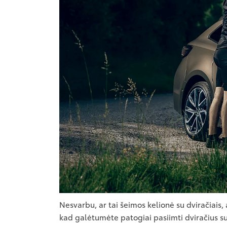
Nesvarbu, ar tai šeimos kelionė su dviračiais, 
kad galėtumėte patogiai pasiimti dviračius su