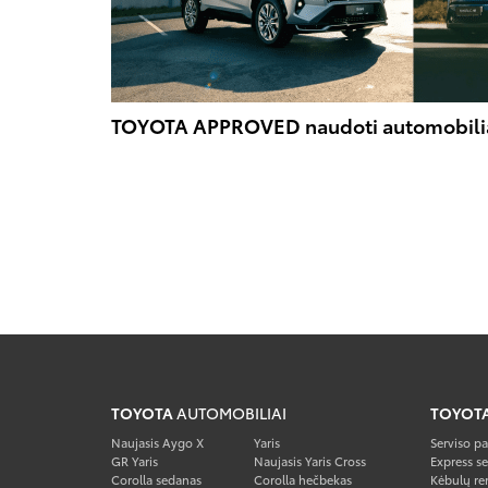
TOYOTA APPROVED naudoti automobili
TOYOTA
AUTOMOBILIAI
TOYOT
Naujasis Aygo X
Yaris
Serviso p
GR Yaris
Naujasis Yaris Cross
Express se
Corolla sedanas
Corolla hečbekas
Kėbulų re