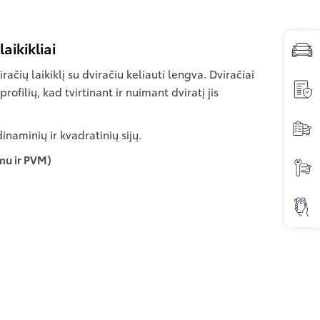
aikikliai
račių laikiklį su dviračiu keliauti lengva. Dviračiai
rofilių, kad tvirtinant ir nuimant dviratį jis
naminių ir kvadratinių sijų.
imu ir PVM)