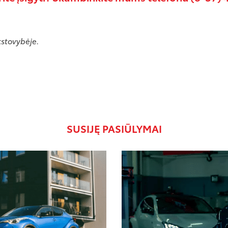
tstovybėje.
SUSIJĘ PASIŪLYMAI