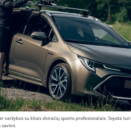
ar varžybos su kitais dviračių sporto profesionalais: Toyota turi
 savimi.