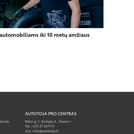
– automobiliams iki 10 metų amžiaus
AUTOTOJA PRO CENTRAS
Kaunas
Rūko g. 1, Kumpių k., Kauno r.
Tel. +370 37 247777
el.p. info@autotoja.lt