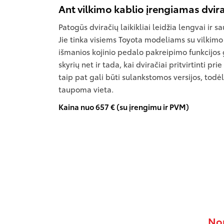
Ant vilkimo kablio įrengiamas dvirač
Patogūs dviračių laikikliai leidžia lengvai ir sa
Jie tinka visiems Toyota modeliams su vilkimo 
išmanios kojinio pedalo pakreipimo funkcijos 
skyrių net ir tada, kai dviračiai pritvirtinti pri
taip pat gali būti sulankstomos versijos, todėl
taupoma vieta.
Kaina nuo 657 € (su įrengimu ir PVM)
Nor