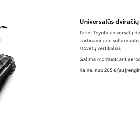
Universalūs dviračių l
Turint Toyota universalų dvi
tvirtinami prie suformuotų p
stovėtų vertikaliai.
Galima montuoti ant aerodi
Kaina: nuo 265 € (su įreng