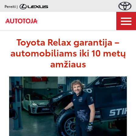
Pereiti į
Toyota Relax garantija –
automobiliams iki 10 metų
amžiaus