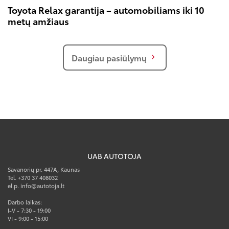
Toyota Relax garantija – automobiliams iki 10
metų amžiaus
Daugiau pasiūlymų
UAB AUTOTOJA
Savanorių pr. 447A, Kaunas
Tel. +370 37 408032
el.p. info@autotoja.lt
Darbo laikas:
I-V - 7:30 - 19:00
VI - 9:00 - 15:00