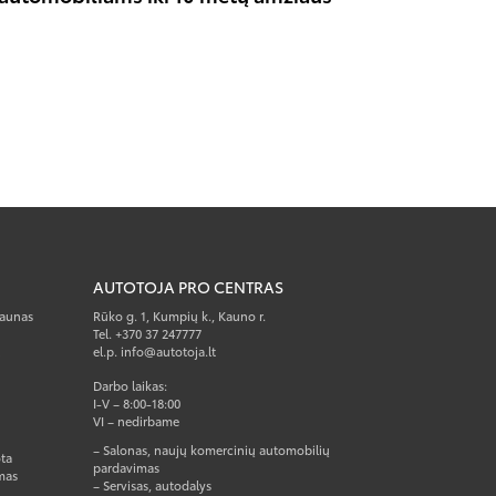
AUTOTOJA PRO CENTRAS
Kaunas
Rūko g. 1, Kumpių k., Kauno r.
Tel. +370 37 247777
el.p. info@autotoja.lt
Darbo laikas:
I-V – 8:00-18:00
VI – nedirbame
– Salonas, naujų komercinių automobilių
ta
pardavimas
mas
– Servisas, autodalys