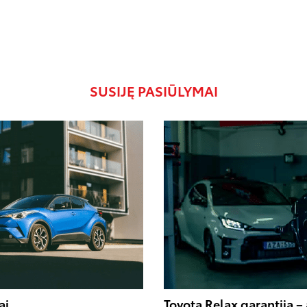
SUSIJĘ PASIŪLYMAI
ai
Toyota Relax garantija 