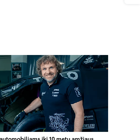
– automobiliams iki 10 metų amžiaus