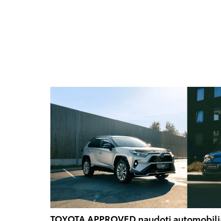
TOYOTA APPROVED naudoti automobili