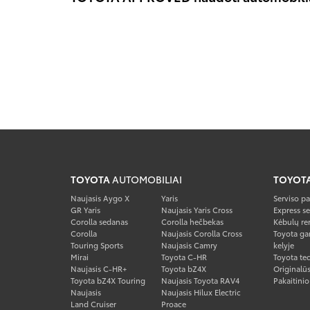
TOYOTA
AUTOMOBILIAI
TOYOT
Naujasis Aygo X
Yaris
Serviso p
GR Yaris
Naujasis Yaris Cross
Express se
Corolla sedanas
Corolla hečbekas
Kėbulų re
Corolla
Naujasis Corolla Cross
Toyota gar
Touring Sports
Naujasis Camry
kelyje
Mirai
Toyota C-HR
Toyota tec
Naujasis C-HR+
Toyota bZ4X
Originalūs
Toyota bZ4X Touring
Naujasis Toyota RAV4
Pakaitini
Naujasis
Naujasis Hilux Electric
Land Cruiser
Proace