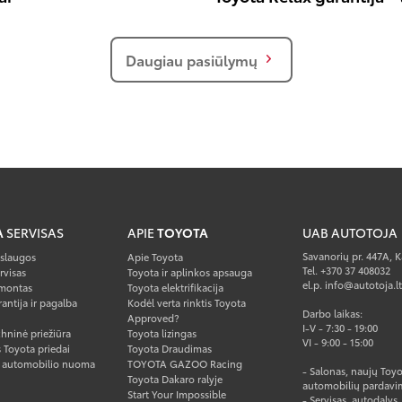
Daugiau pasiūlymų
A
SERVISAS
APIE
TOYOTA
UAB AUTOTOJA
Savanorių pr. 447A, 
aslaugos
Apie Toyota
Tel. +370 37 408032
rvisas
Toyota ir aplinkos apsauga
el.p. info@autotoja.lt
montas
Toyota elektrifikacija
antija ir pagalba
Kodėl verta rinktis Toyota
Darbo laikas:
Approved?
I-V - 7:30 - 19:00
hninė priežiūra
Toyota lizingas
VI - 9:00 - 15:00
 Toyota priedai
Toyota Draudimas
o automobilio nuoma
TOYOTA GAZOO Racing
- Salonas, naujų Toyo
Toyota Dakaro ralyje
automobilių pardavi
Start Your Impossible
- Servisas, autodalys