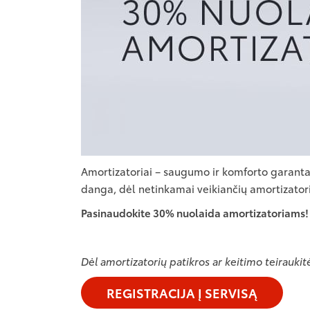
Amortizatoriai – saugumo ir komforto garantas
danga, dėl netinkamai veikiančių amortizator
Pasinaudokite 30% nuolaida amortizatoriams!
Dėl amortizatorių patikros ar keitimo teiraukit
REGISTRACIJA Į SERVISĄ